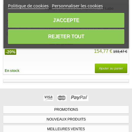
Politique de cookies
Personnaliser les cookies
Liporyz Lot de 3 x 270 capsules - LT Labo
J'ACCEPTE
4 avis
Le Liporyz Huile de son de riz Lot de 3 x 270 capsules -
LT Labo est un complément alimentaire à...
REJETER TOUT
Voir ce produit
154,77 €
-20%
193,47 €
Ajouter au panier
En stock
PROMOTIONS
NOUVEAUX PRODUITS
MEILLEURES VENTES