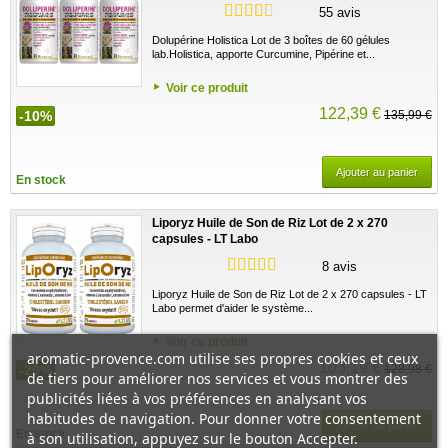
55 avis
Dolupérine Holistica Lot de 3 boîtes de 60 gélules
lab.Holistica, apporte Curcumine, Pipérine et...
Voir ce produit
122,39 €
-10%
135,99 €
Ajouter au panier
En stock
Liporyz Huile de Son de Riz Lot de 2 x 270
capsules - LT Labo
8 avis
Liporyz Huile de Son de Riz Lot de 2 x 270 capsules - LT
Labo permet d'aider le système...
Voir ce produit
aromatic-provence.com utilise ses propres cookies et ceux
103,19 €
-20%
128,98 €
de tiers pour améliorer nos services et vous montrer des
publicités liées à vos préférences en analysant vos
habitudes de navigation. Pour donner votre consentement
Ajouter au panier
En stock
à son utilisation, appuyez sur le bouton Accepter.