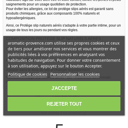
saignements pour un usage quotidien de protection.
Pour éviter les allergies, ce lot de protège slips aérés est garanti sans
produits chimiques, grâce aux composants 100% naturels et
hypoallergéniques.
Ainsi, ce Protège slip naturels aérés s'adapte à votre partie intime, pour un
usage de tous les jours ou pendant vos règles.
COMPOSITION PROTÈGE SLIP NATURELS AÉRÉS :
aromatic-provence.com utilise ses propres cookies et ceux
de tiers pour améliorer nos services et vous montrer des
Coton bio sans pesticides.
publicités liées à vos préférences en analysant vos
habitudes de navigation. Pour donner votre consentement
UTILISATIONS :
à son utilisation, appuyez sur le bouton Accepter.
A placer dans le fond du slip et changer régulièrement
Politique de cookies
Personnaliser les cookies
Natracare Protège slip naturels aérés - Bio - Référencé sur Aromatic
Provence.
J'ACCEPTE
Voir l'attestation de confiance
REJETER TOUT
Avis soumis à un contrôle