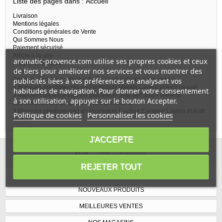
Liste des pages dans : Accueil
Livraison
Mentions légales
Conditions générales de Vente
Qui Sommes Nous
Paiement sécurisé
Article a la une
aromatic-provence.com utilise ses propres cookies et ceux
Programme fidélité
de tiers pour améliorer nos services et vous montrer des
Aide
Aromatic Provence change de peau pour mieux vous servir !
publicités liées à vos préférences en analysant vos
3 Marques prestigieuses en Promotion Melvita Lavera et Avril beauté
habitudes de navigation. Pour donner votre consentement
3 marques prestigieuses en promotion cette semaine ! Weleda
à son utilisation, appuyez sur le bouton Accepter.
cosmétique, Avril Beauté et Couleur Caramel !
3 Marques prestigieuses en Promotion Couleur Caramel Lavera et Avril
Politique de cookies
Personnaliser les cookies
beauté
J'ACCEPTE
REJETER TOUT
PROMOTIONS
NOUVEAUX PRODUITS
MEILLEURES VENTES