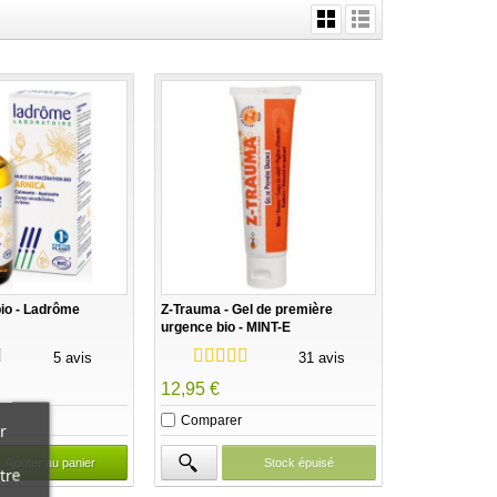
bio - Ladrôme
Z-Trauma - Gel de première
urgence bio - MINT-E
5 avis
31 avis
12,95 €
Comparer
r
Ajouter au panier
Stock épuisé
tre