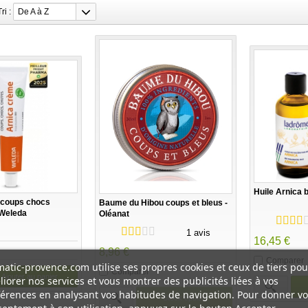
Tri :
De A à Z
Huile Arnica 
 coups chocs
Baume du Hibou coups et bleus -
 Weleda
Oléanat
1 avis
16,45 €
8,96 €
Comparer
atic-provence.com utilise ses propres cookies et ceux de tiers pou
Comparer
Ajouter au panier
iorer nos services et vous montrer des publicités liées à vos
érences en analysant vos habitudes de navigation. Pour donner vo
Stock épuisé