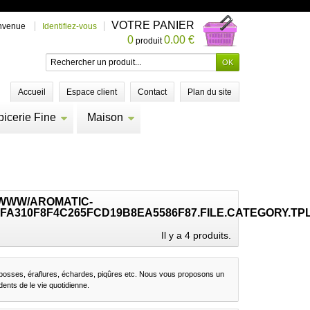
VOTRE PANIER
nvenue
Identifiez-vous
0
0.00 €
produit
Accueil
Espace client
Contact
Plan du site
picerie Fine
Maison
/WWW/AROMATIC-
FA310F8F4C265FCD19B8EA5586F87.FILE.CATEGORY.TP
Il y a 4 produits.
 : bosses, éraflures, échardes, piqûres etc. Nous vous proposons un
dents de le vie quotidienne.