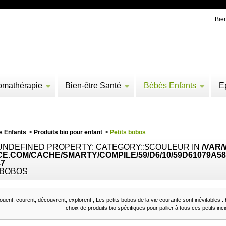
Bie
omathérapie
Bien-être Santé
Bébés Enfants
E
s Enfants
>
Produits bio pour enfant
>
Petits bobos
 UNDEFINED PROPERTY: CATEGORY::$COULEUR IN
/VAR
E.COM/CACHE/SMARTY/COMPILE/59/D6/10/59D61079A58
47
 BOBOS
ouent, courent, découvrent, explorent ; Les petits bobos de la vie courante sont inévitables
choix de produits bio spécifiques pour pallier à tous ces petits inci