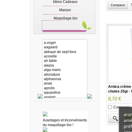
Idées Cadeaux
Maison
Maquillage bio
Arnica crème
chutes 25gr -
8,70 €
Comparer
arom
amél
Avantages et Inconvénients
du maquillage bio !
préf