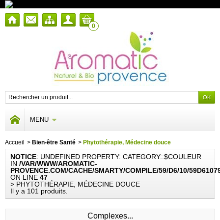
0
MENU
Accueil
>
Bien-être Santé
>
Phytothérapie, Médecine douce
NOTICE
: UNDEFINED PROPERTY: CATEGORY::$COULEUR
IN
/VAR/WWW/AROMATIC-
PROVENCE.COM/CACHE/SMARTY/COMPILE/59/D6/10/59D6107
ON LINE
47
> PHYTOTHÉRAPIE, MÉDECINE DOUCE
Il y a 101 produits.
Complexes...