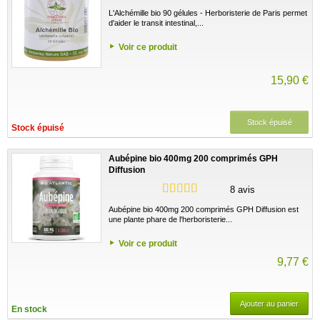
L'Alchémille bio 90 gélules - Herboristerie de Paris permet
d'aider le transit intestinal,...
Voir ce produit
15,90 €
Stock épuisé
Stock épuisé
Aubépine bio 400mg 200 comprimés GPH
Diffusion
8 avis
Aubépine bio 400mg 200 comprimés GPH Diffusion est
une plante phare de l'herboristerie...
Voir ce produit
9,77 €
Ajouter au panier
En stock