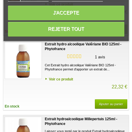
Voir ce produit
14,00 €
J'ACCEPTE
REJETER TOUT
Stock épuisé
Stock épuisé
Extrait hydro alcoolique Valériane BIO 125ml -
Phytofrance
1 avis
Cet Extrait hydro alcoolique Valériane BIO 125ml -
Phytofrance permet d'apporter un extrait de...
Voir ce produit
22,32 €
Ajouter au panier
En stock
Extrait hydroalcoolique Millepertuis 125ml -
Phytofrance
Laissez vous tenté par le produit Extrait hydroalcoolique