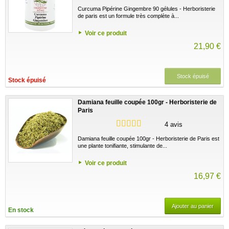
Curcuma Pipérine Gingembre 90 gélules - Herboristerie
de paris est un formule très complète à...
Voir ce produit
21,90 €
Stock épuisé
Stock épuisé
Damiana feuille coupée 100gr - Herboristerie de
Paris
4 avis
Damiana feuille coupée 100gr - Herboristerie de Paris est
une plante tonifiante, stimulante de...
Voir ce produit
16,97 €
Ajouter au panier
En stock