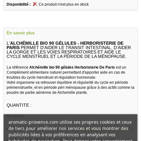
Disponibilité :
Ce produit n'est plus en stock
En savoir plus
L'
ALCHÉMILLE BIO 90 GÉLULES - HERBORISTERIE DE
PARIS
PERMET D'AIDER LE TRANSIT INTESTINAL, D'AIDER
LA GORGE ET LES VOIES RESPIRATOIRES ET AIDE LE
CYCLE MENSTRUEL ET LA PÉRIODE DE LA MÉNOPAUSE.
La référence
Alchémille bio 90 gélules Herboristerie De Paris
est un
Complément alimentaire naturel permettant d'apporter aide en cas de
troubles du cycle menstruel et régulation hormonale.
Votre organisme va retrouver équilibre et régularité du cycle en période
prémenstruelle, et en période péri ménopause grâce à des actifs comme la
poudre de partie aérienne de Alchemille plante.
QUANTITE :
90 gélules
aromatic-provence.com utilise ses propres cookies et ceux
de tiers pour améliorer nos services et vous montrer des
PRESENTATION DE LA MARQUE
HERBORISTERIE DE PARIS
:
publicités liées à vos préférences en analysant vos
Les Plus de Herboristerie De Paris :
Des actifs naturels végétaux, ou des
habitudes de navigation. Pour donner votre consentement