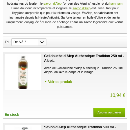
hydratantes du laurier : le
savon d'Alep
, 'or vert des Alepins', est le roi du
hammam.
D'une douceur incomparable et inégalée, le
savon d'Alep
est utilisé, tant pour
l'hygiène corporelle que pour la toilette du visage. En Alep, sa fabrication est
inchangée depuis la Haute Antiquité. Sa forte teneur en huile d'olive et de laurier
uniquement, conjuguée à 9 mois de séchage en fait un savon légendaire aux vertus
puissantes.
Tri :
De A à Z
Gel douche d'Alep Authentique Tradition 250 ml -
Alepia
Avec ce Gel douche d'Alep Authentique Tradition 250 ml -
Alepia, on lave le corps et le visage...
Voir ce produit
10,94 €
Ajouter au panier
En stock
Savon d'Alep Authentique Tradition 500 ml -