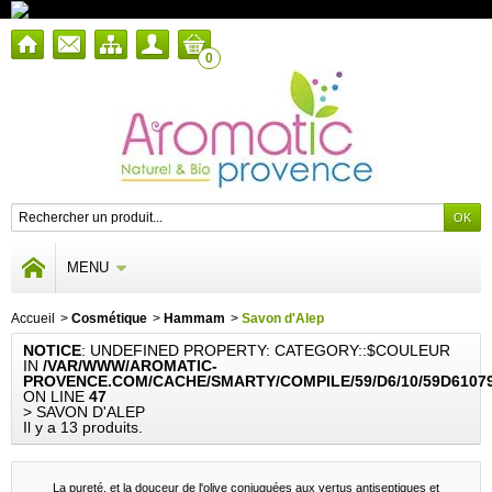
0
MENU
Accueil
>
Cosmétique
>
Hammam
>
Savon d'Alep
NOTICE
: UNDEFINED PROPERTY: CATEGORY::$COULEUR
IN
/VAR/WWW/AROMATIC-
PROVENCE.COM/CACHE/SMARTY/COMPILE/59/D6/10/59D6107
ON LINE
47
> SAVON D'ALEP
Il y a 13 produits.
La pureté, et la douceur de l'olive conjuguées aux vertus antiseptiques et