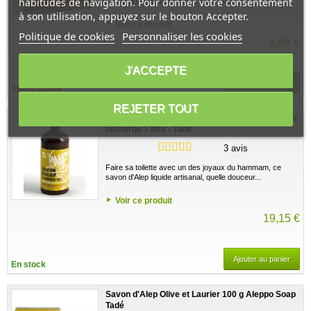
habitudes de navigation. Pour donner votre consentement
enrichi à la cuisson de 30% d'huile de...
à son utilisation, appuyez sur le bouton Accepter.
Voir ce produit
Politique de cookies
Personnaliser les cookies
8,66 €
J'ACCEPTE
Stock épuisé
Stock épuisé
REJETER TOUT
Savon d'Alep liquide Olive et Laurier 12% Laurier
recharge 1 litre - Tadé
3 avis
Faire sa toilette avec un des joyaux du hammam, ce
savon d'Alep liquide artisanal, quelle douceur...
Voir ce produit
19,15 €
Ajouter au panier
En stock
Savon d'Alep Olive et Laurier 100 g Aleppo Soap
Tadé