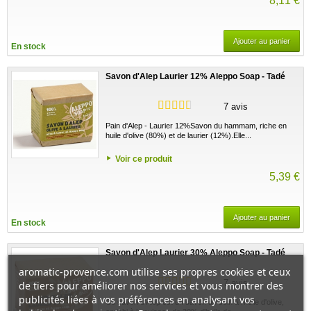
8,11 €
Ajouter au panier
En stock
Savon d'Alep Laurier 12% Aleppo Soap - Tadé
7 avis
Pain d'Alep - Laurier 12%Savon du hammam, riche en
huile d'olive (80%) et de laurier (12%).Elle...
Voir ce produit
5,39 €
Ajouter au panier
En stock
Savon d'Alep Laurier 30% Aleppo Soap - Tadé
aromatic-provence.com utilise ses propres cookies et ceux
7 avis
de tiers pour améliorer nos services et vous montrer des
publicités liées à vos préférences en analysant vos
Ce savon d'Alep est un savon de soin à l'huile d'olive,