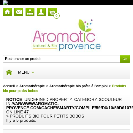
0
MENU
Accueil
>
Aromathérapie
>
Aromathérapie bio prête à l'emploi
>
Produits
bio pour petits bobos
NOTICE
: UNDEFINED PROPERTY: CATEGORY::$COULEUR
IN
/VAR/WWW/AROMATIC-
PROVENCE.COM/CACHE/SMARTY/COMPILE/59/D6/10/59D6107
ON LINE
47
> PRODUITS BIO POUR PETITS BOBOS
Il y a 5 produits.