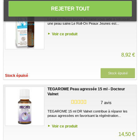
Roll-on Peaux jeunes 5 ml - Florame
REJETER TOUT
Le roll-on Peaux jeunes Florame vous aide à retrouver
une peau saine.Le Roll-On Peaux Jeunes est...
Voir ce produit
8,92 €
Stock épuisé
Stock épuisé
TEGAROME Peau agressée 15 ml - Docteur
Valnet
7 avis
TEGAROME 15 ml DR Valnet contribue à réparer les
peaux agressées en favorisant la régénération...
Voir ce produit
14,50 €