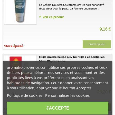
La Crème bio 30ml Solvarome est un soin concentré
réparateur pour la peau. La formule onctueuse...
Voir ce produit
9,16 €
Stock épuisé
Stock épuisé
Huile merveilleuse aux 64 huiles essentielles
50ml Phytofrance
aromatic-provence.com utilise ses propres cookies et ceux
L'Huile merveilleuse aux 64 huiles essentielles 50ml
Phytofrance a un emploi polyvalent en usage...
de tiers pour améliorer nos services et vous montrer des
publicités liées à vos préférences en analysant vos
Voir ce produit
habitudes de navigation. Pour donner votre consentement
à son utilisation, appuyez sur le bouton Accepter.
26,20 €
Politique de cookies
Personnaliser les cookies
Ajouter au panier
J'ACCEPTE
En stock