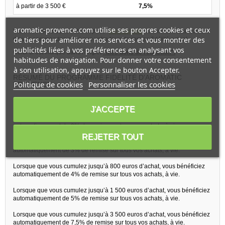
à partir de 3 500 €
7,5%
aromatic-provence.com utilise ses propres cookies et ceux
Vous trouverez dans votre espace "
Mon compte
" le montant total cumulé
de tiers pour améliorer nos services et vous montrer des
de vos commandes ainsi que votre taux de remise fidélité actuel.
publicités liées à vos préférences en analysant vos
Celui ci est indiqué dans l'onglet
"Mes bons de réduction".
habitudes de navigation. Pour donner votre consentement
à son utilisation, appuyez sur le bouton Accepter.
RÉSUMÉ DU PROGRAMME FIDÉLITÉ D'AROMATIC
Politique de cookies
Personnaliser les cookies
PROVENCE :
J'ACCEPTE
Lorsque que vous cumulez jusqu’à 200 euros d’achat, vous bénéficiez
automatiquement de 2% de remise sur tous vos achats, à vie.
REJETER TOUT
Lorsque que vous cumulez jusqu’à 400 euros d’achat, vous bénéficiez
automatiquement de 3% de remise sur tous vos achats, à vie.
Lorsque que vous cumulez jusqu’à 800 euros d’achat, vous bénéficiez
automatiquement de 4% de remise sur tous vos achats, à vie.
Lorsque que vous cumulez jusqu’à 1 500 euros d’achat, vous bénéficiez
automatiquement de 5% de remise sur tous vos achats, à vie.
Lorsque que vous cumulez jusqu’à 3 500 euros d’achat, vous bénéficiez
automatiquement de 7,5% de remise sur tous vos achats, à vie.