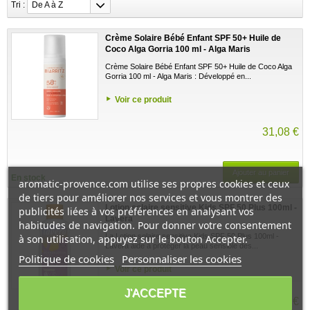
Tri :
De A à Z
Crème Solaire Bébé Enfant SPF 50+ Huile de
Coco Alga Gorria 100 ml - Alga Maris
Crème Solaire Bébé Enfant SPF 50+ Huile de Coco Alga
Gorria 100 ml - Alga Maris : Développé en...
Voir ce produit
31,08 €
Ajouter au panier
En stock
aromatic-provence.com utilise ses propres cookies et ceux
de tiers pour améliorer nos services et vous montrer des
Lotion solaire sensitive Kids SPF 50 Plus 100ml -
publicités liées à vos préférences en analysant vos
Lavera
habitudes de navigation. Pour donner votre consentement
La Lotion solaire sensitive Kids SPF 50 Plus 100ml -
à son utilisation, appuyez sur le bouton Accepter.
Lavera aide à protéger la peau sensible des...
Politique de cookies
Personnaliser les cookies
Voir ce produit
J'ACCEPTE
20,02 €