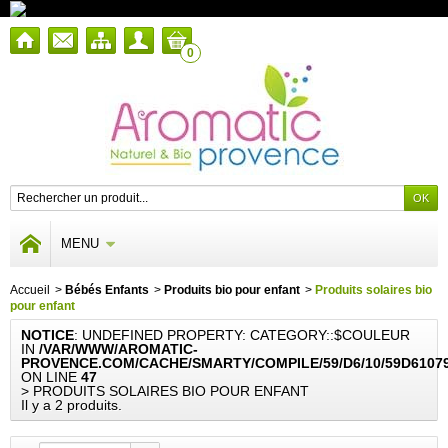
0
MENU
Accueil
>
Bébés Enfants
>
Produits bio pour enfant
>
Produits solaires bio
pour enfant
NOTICE
: UNDEFINED PROPERTY: CATEGORY::$COULEUR
IN
/VAR/WWW/AROMATIC-
PROVENCE.COM/CACHE/SMARTY/COMPILE/59/D6/10/59D6107
ON LINE
47
> PRODUITS SOLAIRES BIO POUR ENFANT
Il y a 2 produits.