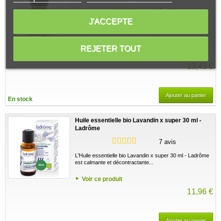
2 avis
J'ACCEPTE
L'Huile essentielle bio Lavandin 30 ml Florame apporte
des propriétés antiseptiques et apporte...
REJETER TOUT
Voir ce produit
13,43 €
Ajouter au panier
En stock
Huile essentielle bio Lavandin x super 30 ml -
Ladrôme
7 avis
L'Huile essentielle bio Lavandin x super 30 ml - Ladrôme
est calmante et décontractante...
Voir ce produit
11,96 €
Ajouter au panier