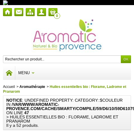
0
MENU
Accueil
>
Aromathérapie
>
Huiles essentielles bio : Florame, Ladrome et
Pranarom
NOTICE
: UNDEFINED PROPERTY: CATEGORY::$COULEUR
IN
/VAR/WWW/AROMATIC-
PROVENCE.COM/CACHE/SMARTY/COMPILE/59/D6/10/59D6107
ON LINE
47
> HUILES ESSENTIELLES BIO : FLORAME, LADROME ET
PRANAROM
Il y a 52 produits.