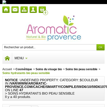
0
MENU
Accueil
>
Cosmétique
>
Soins du visage bio
>
Soins bio peau sensible
>
Soins hydratants bio peau sensible
NOTICE
: UNDEFINED PROPERTY: CATEGORY::$COULEUR
IN
/VAR/WWW/AROMATIC-
PROVENCE.COM/CACHE/SMARTY/COMPILE/59/D6/10/59D6107
ON LINE
47
> SOINS HYDRATANTS BIO PEAU SENSIBLE
Il y a 40 produits.