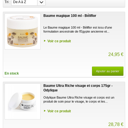
Tri :
De A à Z
Baume magique 100 ml - Béliflor
Le Baume magique 100 ml - Béliflor est issu d'une
formulation ancestrale de l'Egypte ancienne et...
Voir ce produit
24,95 €
Ajouter au panier
En stock
Baume Ultra Riche visage et corps 175gr -
Odylique
Odylique Baume Ultra Riche visage et corps est un
produit de soin pour le visage, le corps et les...
Voir ce produit
28,78 €