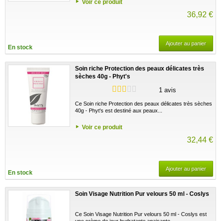
Voir ce produit
36,92 €
Ajouter au panier
En stock
Soin riche Protection des peaux délicates très
sèches 40g - Phyt's
1 avis
Ce Soin riche Protection des peaux délicates très sèches
40g - Phyt's est destiné aux peaux...
Voir ce produit
32,44 €
Ajouter au panier
En stock
Soin Visage Nutrition Pur velours 50 ml - Coslys
Ce Soin Visage Nutrition Pur velours 50 ml - Coslys est
une crème de jour hydratante apaisante...