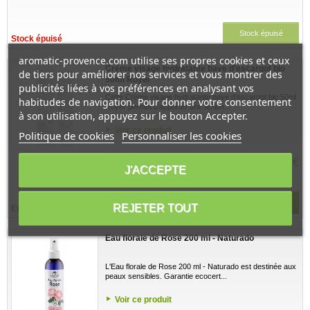
Stock épuisé
Stock épuisé
aromatic-provence.com utilise ses propres cookies et ceux
Crème visage hydratante bave d’escargot bio
de tiers pour améliorer nos services et vous montrer des
50ml Royer
publicités liées à vos préférences en analysant vos
Cette Crème visage hydratante bave d’escargot bio 50ml
habitudes de navigation. Pour donner votre consentement
Royer permet d'apporter une action...
à son utilisation, appuyez sur le bouton Accepter.
Voir ce produit
Politique de cookies
Personnaliser les cookies
47,10 €
J'ACCEPTE
Ajouter au panier
REJETER TOUT
En stock
Eau florale de Rose 200 ml - Naturado
L'Eau florale de Rose 200 ml - Naturado est destinée aux
peaux sensibles. Garantie ecocert...
Voir ce produit