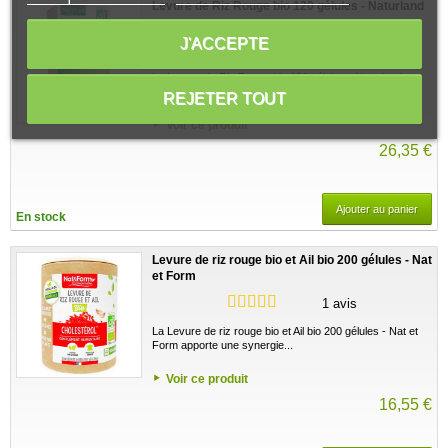
Levure de Riz Rouge bio 120 gélules - Naturland
J'ACCEPTE
1 avis
La Levure de Riz Rouge bio 120 gélules - Naturland
apporte un nouveau dosage réglementaire avec...
REJETER TOUT
Voir ce produit
26,35 €
Ajouter au panier
En stock
Levure de riz rouge bio et Ail bio 200 gélules - Nat
et Form
1 avis
La Levure de riz rouge bio et Ail bio 200 gélules - Nat et
Form apporte une synergie...
Voir ce produit
16,55 €