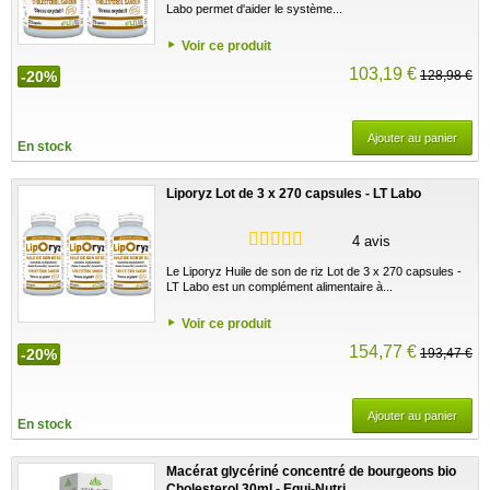
Labo permet d'aider le système...
Voir ce produit
103,19 €
-20%
128,98 €
Ajouter au panier
En stock
Liporyz Lot de 3 x 270 capsules - LT Labo
4 avis
Le Liporyz Huile de son de riz Lot de 3 x 270 capsules -
LT Labo est un complément alimentaire à...
Voir ce produit
154,77 €
-20%
193,47 €
Ajouter au panier
En stock
Macérat glycériné concentré de bourgeons bio
Cholesterol 30ml - Equi-Nutri