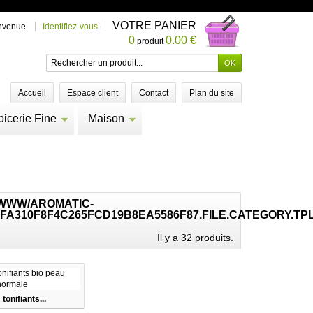
VOTRE PANIER
nvenue
Identifiez-vous
0
0.00 €
produit
Accueil
Espace client
Contact
Plan du site
picerie Fine
Maison
/WWW/AROMATIC-
FA310F8F4C265FCD19B8EA5586F87.FILE.CATEGORY.TP
Il y a 32 produits.
tonifiants...