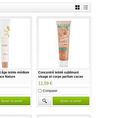
i âge teinte médium
Concentré teinté sublimant
nce Nature
visage et corps parfum cacao
100ml Energie Fruit
11,59 €
Comparer
Ajouter au panier
Ajouter au panier