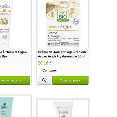
 à l'huile d'Argan
Crème de Jour anti âge Précieux
u Bio
Argan Acide Hyaluronique 50ml
So Bio étic
20,16 €
Comparer
Ajouter au panier
Ajouter au panier