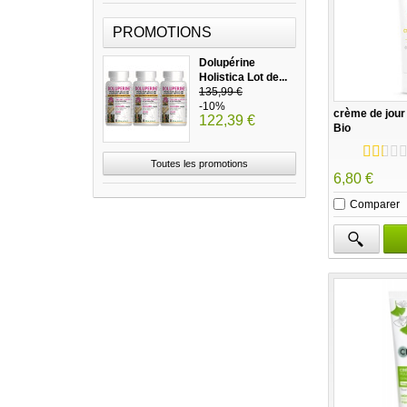
PROMOTIONS
Dolupérine
Holistica Lot de...
135,99 €
-10%
crème de jour 
122,39 €
Bio
Toutes les promotions
6,80 €
Comparer