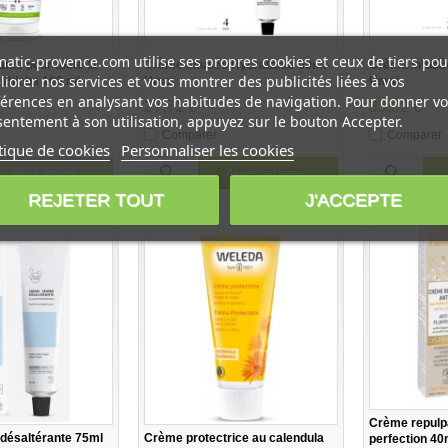
atic-provence.com utilise ses propres cookies et ceux de tiers pou
nte pour toute la
Crème infusée Hydratante 50ml-
Crème infusée
iorer nos services et vous montrer des publicités liées à vos
 Biloba 100 ml -
Umaï
Umaï
érences en analysant vos habitudes de navigation. Pour donner vo
27,71 €
35,02 €
entement à son utilisation, appuyez sur le bouton Accepter.
Comparer
Comparer
tique de cookies
Personnaliser les cookies
Stock épuisé
Ajouter au panier
REJETER TOUT
J'ACCEPTE
Crème repulpa
désaltérante 75ml
Crème protectrice au calendula
perfection 40