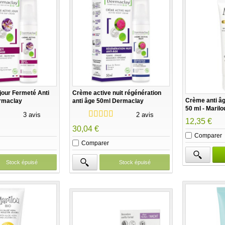
jour Fermeté Anti
Crème active nuit régénération
Crème anti âge
ermaclay
anti âge 50ml Dermaclay
50 ml - Marilo
3 avis
2 avis
12,35 €
30,04 €
Comparer
Comparer
Stock épuisé
Stock épuisé