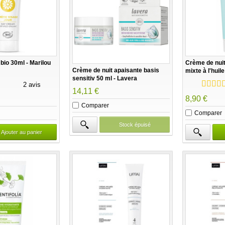
bio 30ml - Marilou
Crème de nuit
Crème de nuit apaisante basis
mixte à l'huil
sensitiv 50 ml - Lavera
50ml Avril be
2 avis
14,11 €
8,90 €
Comparer
Comparer
Stock épuisé
Ajouter au panier