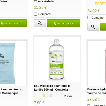
ivien
75 ml - Weleda
15,28 €
34,02 €
Comparer
Comparer
Ajouter au panier
Ajouter au panier
Eau Micellaire pour toute la
 à reconstituer -
Essence hydr
famille 500 ml - Centifolia
il Cosmétique
Source de ros
2 avis
27,02 €
7,90 €
Comparer