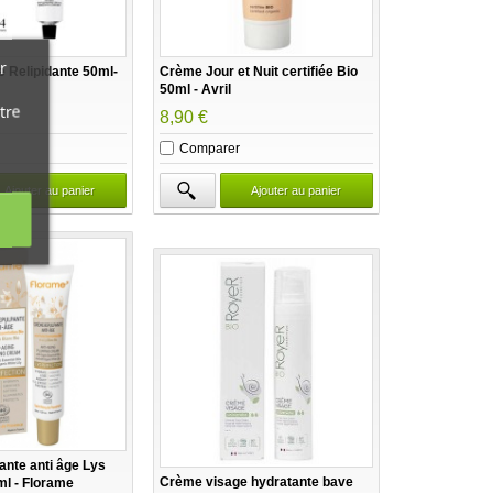
r
 Relipidante 50ml-
Crème Jour et Nuit certifiée Bio
50ml - Avril
tre
8,90 €
Comparer
Ajouter au panier
Ajouter au panier
nte anti âge Lys
Crème visage hydratante bave
ml - Florame