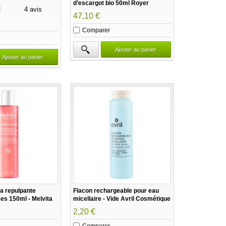
d’escargot bio 50ml Royer
4 avis
47,10 €
Comparer
Ajouter au panier
Ajouter au panier
a repulpante
Flacon rechargeable pour eau
es 150ml - Melvita
micellaire - Vide Avril Cosmétique
2,20 €
Comparer