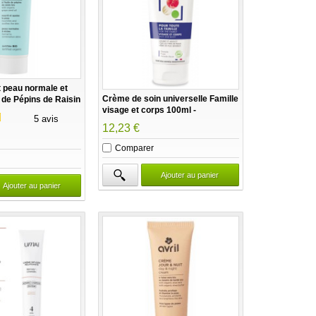
 peau normale et
Crème de soin universelle Famille
e de Pépins de Raisin
visage et corps 100ml -
auté
5 avis
Dermaclay
12,23 €
Comparer
Ajouter au panier
Ajouter au panier