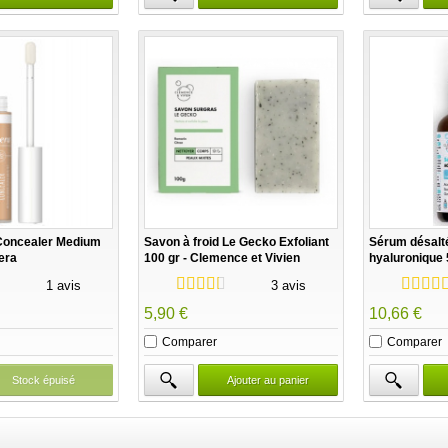
 Concealer Medium
Savon à froid Le Gecko Exfoliant
Sérum désalté
era
100 gr - Clemence et Vivien
hyaluronique 
Vivien
1 avis
3 avis
5,90 €
10,66 €
Comparer
Comparer
Stock épuisé
Ajouter au panier