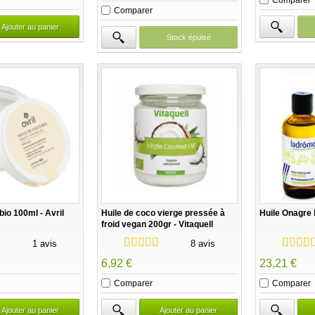
Comparer
Ajouter au panier
Stock épuisé
bio 100ml - Avril
Huile de coco vierge pressée à
Huile Onagre 
froid vegan 200gr - Vitaquell
1 avis
8 avis
6,92 €
23,21 €
Comparer
Comparer
Ajouter au panier
Ajouter au panier