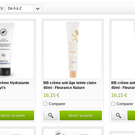
Tri :
De A à Z
Crème Hydratante
BB crème anti âge teinte claire
BB crème ant
yt's
40ml - Fleurance Nature
40ml - Fleura
16,15 €
16,15 €
Comparer
Comparer
Ajouter au panier
Ajouter au panier