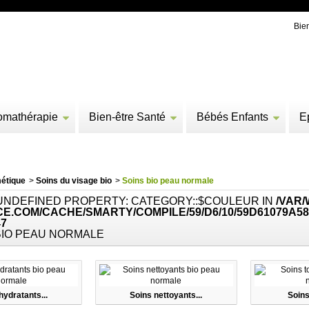
Bie
omathérapie
Bien-être Santé
Bébés Enfants
E
étique
>
Soins du visage bio
>
Soins bio peau normale
 UNDEFINED PROPERTY: CATEGORY::$COULEUR IN
/VAR
E.COM/CACHE/SMARTY/COMPILE/59/D6/10/59D61079A58
47
BIO PEAU NORMALE
hydratants...
Soins nettoyants...
Soins 