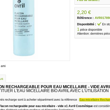
2,20 €
Référence :
AVR01789
Disponibilité :
En st
1
pièce disponible
Attention: dernières pièc
 ami
lus
ON RECHARGEABLE POUR EAU MICELLAIRE - VIDE AVR
TUER L'EAU MICELLAIRE BIO AVRIL AVEC L'UTILISATI
és recharge sont à acheter séparément avec la référence :
Eau micellaire Rechar
Flacon rechargeable pour eau micellaire - vide x1 Avril Cosmétique
est considér
ttre d'obtenir solution pratique et démarche écologique.