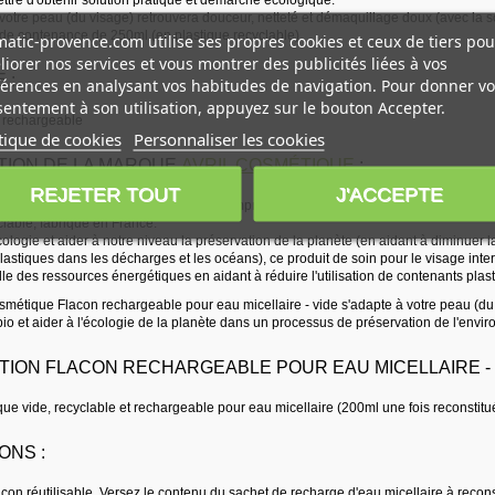
 votre peau (du visage) retrouvera douceur, netteté et démaquillage doux (avec la
e de contenance de 250ml (en plastique recyclable).
atic-provence.com utilise ses propres cookies et ceux de tiers pou
iorer nos services et vous montrer des publicités liées à vos
 :
érences en analysant vos habitudes de navigation. Pour donner vo
entement à son utilisation, appuyez sur le bouton Accepter.
e rechargeable
tique de cookies
Personnaliser les cookies
TION DE LA MARQUE
AVRIL COSMÉTIQUE
:
REJETER TOUT
J'ACCEPTE
its de la marque Avril Cosmétique y compris ce produit de soin pour le visage le p
clable, fabriqué en France.
cologie et aider à notre niveau la préservation de la planète (en aidant à diminuer la
astiques dans les décharges et les océans), ce produit de soin pour le visage inter
e des ressources énergétiques en aidant à réduire l'utilisation de contenants plast
Cosmétique Flacon rechargeable pour eau micellaire - vide s'adapte à votre peau (du
io et aider à l'écologie de la planète dans un processus de préservation de l'envi
TION FLACON RECHARGEABLE POUR EAU MICELLAIRE - V
que vide, recyclable et rechargeable pour eau micellaire (200ml une fois reconstitu
ONS :
acon réutilisable. Versez le contenu du sachet de recharge d'eau micellaire à recon