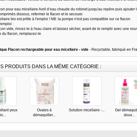
acon pour eau micellaire Avril d’eau chaude du robinet jusqu'au repère puis ajouter
omprimés dissous, refermer le flacon et le secouer.
llaire bio est prête à l'emploi ! NB: la pompe n'est pas compatible sur ce flacon.
'emploi :
acon vide, rincez-le à l'eau claire et laissez sécher, avant de le remplir avec une no
e du flacon, remplacez-le.
que Flacon rechargeable pour eau micellaire - vide
- Recyclable, fabriqué en Fr
S PRODUITS DANS LA MÊME CATÉGORIE :
llant yeux
Ovales à
Solution micellaire -...
Gel démaquil
io...
démaquiller...
doux...