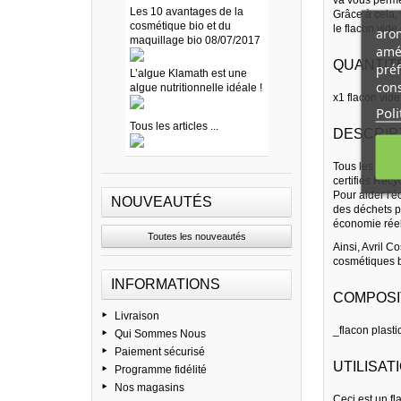
Les 10 avantages de la
Grâce à cela,
cosmétique bio et du
le flacon vid
arom
maquillage bio 08/07/2017
amél
QUANTITE
préf
L’algue Klamath est une
cons
algue nutritionnelle idéale !
x1 flacon vid
Poli
Tous les articles ...
DESCRIP
Tous les produ
certifiés Recy
Pour aider l'é
NOUVEAUTÉS
des déchets pl
économie réell
Toutes les nouveautés
Ainsi, Avril 
cosmétiques b
INFORMATIONS
COMPOSI
Livraison
_flacon plasti
Qui Sommes Nous
Paiement sécurisé
UTILISATI
Programme fidélité
Nos magasins
Ceci est un fl