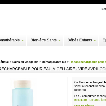
Bie
omathérapie
Bien-être Santé
Bébés Enfants
E
étique
>
Soins du visage bio
>
Démaquillants bio
>
Flacon rechargeable pour e
RECHARGEABLE POUR EAU MICELLAIRE - VIDE AVRIL C
Ce
Flacon rechargeable
servir à reconstituer l'ea
recharge.
Les 2 comprimés recharg
micellaire Recharge à rec
Plus de détails...