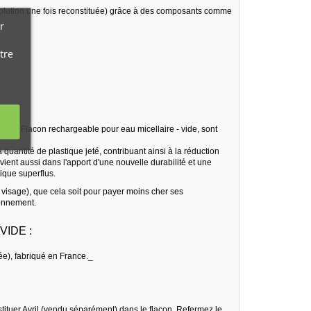
 solution une fois reconstituée) grâce à des composants comme
r
tre
roduit Flacon rechargeable pour eau micellaire - vide, sont
 quantité de plastique jeté, contribuant ainsi à la réduction
vient aussi dans l'apport d'une nouvelle durabilité et une
ique superflus.
 visage), que cela soit pour payer moins cher ses
ronnement.
IDE :
ée), fabriqué en France._
stituer Avril (vendu séparément) dans le flacon. Refermez le