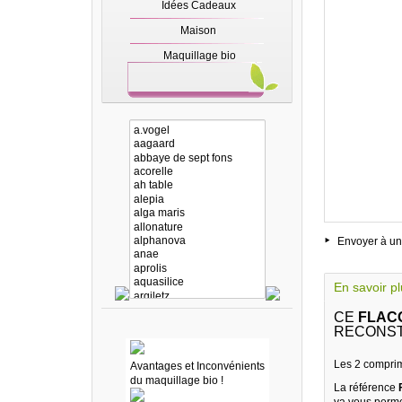
Idées Cadeaux
Maison
Maquillage bio
Envoyer à un
En savoir p
CE
FLAC
RECONSTI
Les 2 comprim
Avantages et Inconvénients
du maquillage bio !
La référence
va vous perme