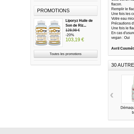
flacon.
Remplir le fl
PROMOTIONS
Une fois les c
Votre eau mice
Liporyz Huile de
Précautions d
Son de Riz...
Une fois le fl
128,98 €
En cas d'usur
-20%
vegan : Oui
103,19 €
Avril Cosméti
Toutes les promotions
30 AUTRE
‹
Démaqui
b