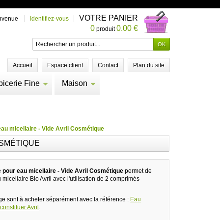
VOTRE PANIER
nvenue
Identifiez-vous
0
0.00 €
produit
Accueil
Espace client
Contact
Plan du site
picerie Fine
Maison
au micellaire - Vide Avril Cosmétique
OSMÉTIQUE
 pour eau micellaire - Vide Avril Cosmétique
permet de
u micellaire Bio Avril avec l'utilisation de 2 comprimés
e sont à acheter séparément avec la référence :
Eau
onstituer Avril
.