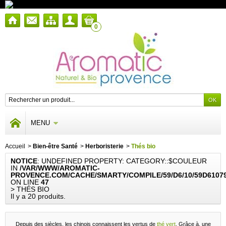
0
MENU
Accueil
>
Bien-être Santé
>
Herboristerie
>
Thés bio
NOTICE
: UNDEFINED PROPERTY: CATEGORY::$COULEUR
IN
/VAR/WWW/AROMATIC-
PROVENCE.COM/CACHE/SMARTY/COMPILE/59/D6/10/59D6107
ON LINE
47
> THÉS BIO
Il y a 20 produits.
Depuis des siècles, les chinois connaissent les vertus de
thé vert
. Grâce à, une