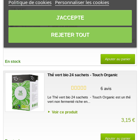
Politique de cookies
Personnaliser les cookies
Le THE VERT bio 18 sachets Romon Nature aide
naturellement la vitalité et une action déstressante...
J'ACCEPTE
Voir ce produit
REJETER TOUT
4,93 €
Ajouter au panier
En stock
Thé vert bio 24 sachets - Touch Organic
6 avis
Le Thé vert bio 24 sachets - Touch Organic est un thé
vert non fermenté riche en...
Voir ce produit
3,15 €
Ajouter au panier