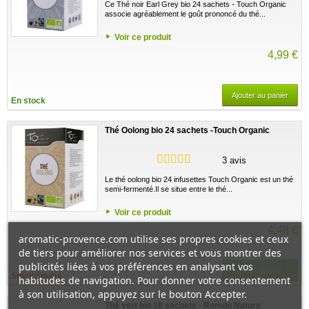
Ce Thé noir Earl Grey bio 24 sachets - Touch Organic
associe agréablement le goût prononcé du thé...
Voir ce produit
4,99 €
Ajouter au panier
En stock
Thé Oolong bio 24 sachets -Touch Organic
3 avis
Le thé oolong bio 24 infusettes Touch Organic est un thé
semi-fermenté.Il se situe entre le thé...
Voir ce produit
4,48 €
aromatic-provence.com utilise ses propres cookies et ceux
de tiers pour améliorer nos services et vous montrer des
publicités liées à vos préférences en analysant vos
Stock épuisé
Stock épuisé
habitudes de navigation. Pour donner votre consentement
à son utilisation, appuyez sur le bouton Accepter.
Thé vert bio 18 sachets - Romon Nature