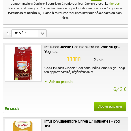
consommation régulière il contribue à renforcer leur énergie vitale. Le
thé vert
favorise le drainage et l'élimination tout en apportant des nutriments à l'organisme
(vitamines et minéraux): il aide à retrouver l'équilibre intérieur nécessaire au bien-
être.
Tri :
De A à Z
Infusion Classic Chai sans théine Vrac 90 gr -
Yogi tea
2 avis
Cette Infusion Classic Chai sans théine Vrac 90 gr - Yogi
tea apporte vitalité, régénération et...
Voir ce produit
6,42 €
Ajouter au panier
En stock
Infusion Gingembre Citron 17 infusettes - Yogi
Tea