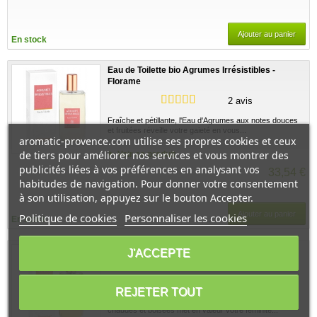
Ajouter au panier
En stock
Eau de Toilette bio Agrumes Irrésistibles -
Florame
2 avis
Fraîche et pétillante, l'Eau d'Agrumes aux notes douces
et fruitées réveille votre gaieté en vous...
aromatic-provence.com utilise ses propres cookies et ceux
de tiers pour améliorer nos services et vous montrer des
Voir ce produit
publicités liées à vos préférences en analysant vos
33,54 €
habitudes de navigation. Pour donner votre consentement
à son utilisation, appuyez sur le bouton Accepter.
Ajouter au panier
Politique de cookies
Personnaliser les cookies
En stock
Eau de Toilette bio Patchouli Intense - Florame
J'ACCEPTE
3 avis
REJETER TOUT
Suave et envoûtante, l'Eau de Patchouli aux notes
chaudes et boisées met en valeur votre féminité...