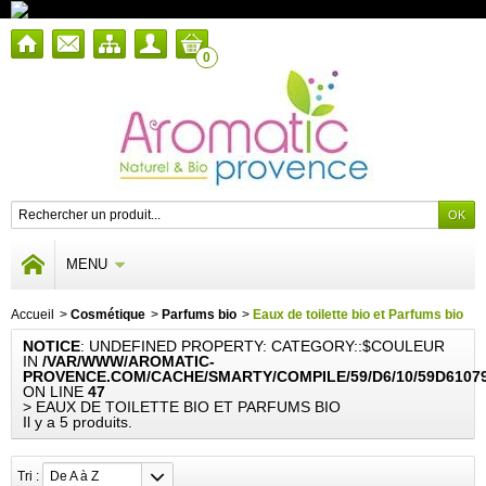
0
MENU
Accueil
>
Cosmétique
>
Parfums bio
>
Eaux de toilette bio et Parfums bio
NOTICE
: UNDEFINED PROPERTY: CATEGORY::$COULEUR
IN
/VAR/WWW/AROMATIC-
PROVENCE.COM/CACHE/SMARTY/COMPILE/59/D6/10/59D6107
ON LINE
47
> EAUX DE TOILETTE BIO ET PARFUMS BIO
Il y a 5 produits.
Tri :
De A à Z