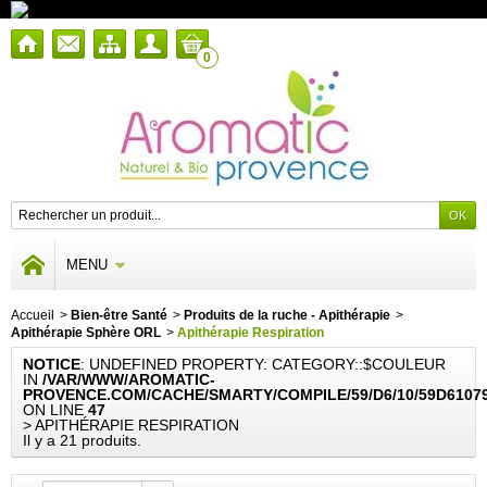
0
MENU
Accueil
>
Bien-être Santé
>
Produits de la ruche - Apithérapie
>
Apithérapie Sphère ORL
>
Apithérapie Respiration
NOTICE
: UNDEFINED PROPERTY: CATEGORY::$COULEUR
IN
/VAR/WWW/AROMATIC-
PROVENCE.COM/CACHE/SMARTY/COMPILE/59/D6/10/59D6107
ON LINE
47
> APITHÉRAPIE RESPIRATION
Il y a 21 produits.