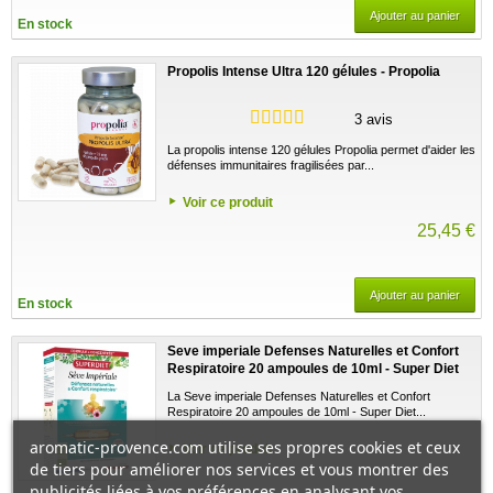
Ajouter au panier
En stock
Propolis Intense Ultra 120 gélules - Propolia
3 avis
La propolis intense 120 gélules Propolia permet d'aider les
défenses immunitaires fragilisées par...
Voir ce produit
25,45 €
Ajouter au panier
En stock
Seve imperiale Defenses Naturelles et Confort
Respiratoire 20 ampoules de 10ml - Super Diet
La Seve imperiale Defenses Naturelles et Confort
Respiratoire 20 ampoules de 10ml - Super Diet...
aromatic-provence.com utilise ses propres cookies et ceux
Voir ce produit
de tiers pour améliorer nos services et vous montrer des
publicités liées à vos préférences en analysant vos