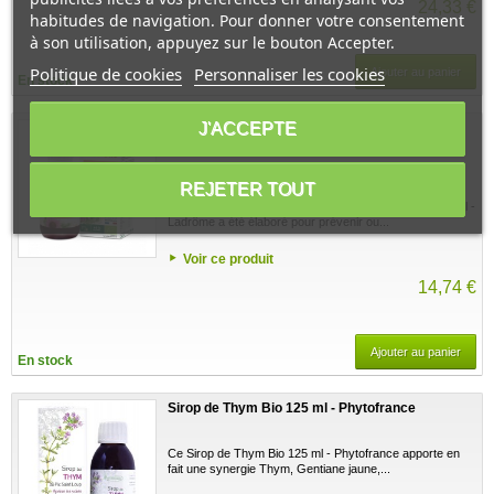
24,33 €
habitudes de navigation. Pour donner votre consentement
à son utilisation, appuyez sur le bouton Accepter.
Politique de cookies
Personnaliser les cookies
Ajouter au panier
En stock
J'ACCEPTE
Sirop à la propolis bio avec echinacée et thym
150 ml - Ladrôme
6 avis
REJETER TOUT
Le Sirop à la propolis bio avec echinacée et thym 150 ml -
Ladrôme a été élaboré pour prévenir ou...
Voir ce produit
14,74 €
Ajouter au panier
En stock
Sirop de Thym Bio 125 ml - Phytofrance
Ce Sirop de Thym Bio 125 ml - Phytofrance apporte en
fait une synergie Thym, Gentiane jaune,...