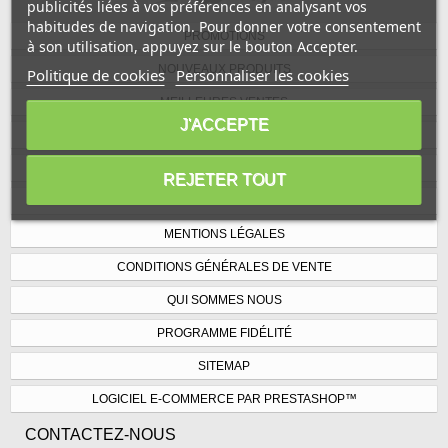
publicités liées à vos préférences en analysant vos
habitudes de navigation. Pour donner votre consentement
PROMOTIONS
à son utilisation, appuyez sur le bouton Accepter.
NOUVEAUX PRODUITS
Politique de cookies
Personnaliser les cookies
MEILLEURES VENTES
J'ACCEPTE
NOS MAGASINS
CONTACTEZ-NOUS
REJETER TOUT
LIVRAISON
MENTIONS LÉGALES
CONDITIONS GÉNÉRALES DE VENTE
QUI SOMMES NOUS
PROGRAMME FIDÉLITÉ
SITEMAP
LOGICIEL E-COMMERCE PAR PRESTASHOP™
CONTACTEZ-NOUS