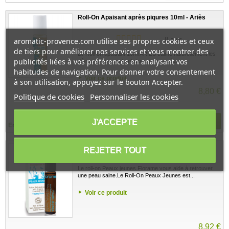
Roll-On Apaisant après piqures 10ml - Ariès
8 avis
aromatic-provence.com utilise ses propres cookies et ceux
de tiers pour améliorer nos services et vous montrer des
Le Roll-on apaisant 10ml ARIES calme naturellement les
publicités liées à vos préférences en analysant vos
démangeaisons et irritations provoquées...
habitudes de navigation. Pour donner votre consentement
Voir ce produit
à son utilisation, appuyez sur le bouton Accepter.
8,80 €
Politique de cookies
Personnaliser les cookies
J'ACCEPTE
Ajouter au panier
En stock
Roll-on Peaux jeunes 5 ml - Florame
REJETER TOUT
Le roll-on Peaux jeunes Florame vous aide à retrouver
une peau saine.Le Roll-On Peaux Jeunes est...
Voir ce produit
8,92 €