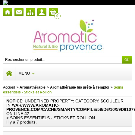
0
MENU
Accueil
>
Aromathérapie
>
Aromathérapie bio prête à l'emploi
>
Soins
essentiels - Sticks et Roll on
NOTICE
: UNDEFINED PROPERTY: CATEGORY::$COULEUR
IN
/VAR/WWW/AROMATIC-
PROVENCE.COM/CACHE/SMARTY/COMPILE/59/D6/10/59D6107
ON LINE
47
> SOINS ESSENTIELS - STICKS ET ROLL ON
Il y a 7 produits.