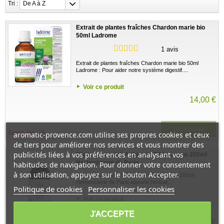
Tri :
De A à Z
Extrait de plantes fraîches Chardon marie bio
50ml Ladrome
1 avis
Extrait de plantes fraîches Chardon marie bio 50ml
Ladrome : Pour aider notre système digestif....
Voir ce produit
14,00 €
Stock épuisé
Stock épuisé
aromatic-provence.com utilise ses propres cookies et ceux
de tiers pour améliorer nos services et vous montrer des
publicités liées à vos préférences en analysant vos
Phyto concentré Aubier de Tilleul rouge 200ml
Herboristerie de Paris
habitudes de navigation. Pour donner votre consentement
à son utilisation, appuyez sur le bouton Accepter.
Le Phyto concentré Aubier de Tilleul rouge 200ml
Herboristerie de Paris apporte l'extrait...
Politique de cookies
Personnaliser les cookies
Voir ce produit
J'ACCEPTE
29,90 €