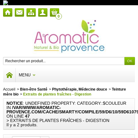
0
MENU
Accueil
>
Bien-être Santé
>
Phytothérapie, Médecine douce
>
Teinture
mère bio
>
Extraits de plantes fraîches - Digestion
NOTICE
: UNDEFINED PROPERTY: CATEGORY::$COULEUR
IN
/VAR/WWW/AROMATIC-
PROVENCE.COM/CACHE/SMARTY/COMPILE/59/D6/10/59D6107
ON LINE
47
> EXTRAITS DE PLANTES FRAÎCHES - DIGESTION
Il y a 2 produits.