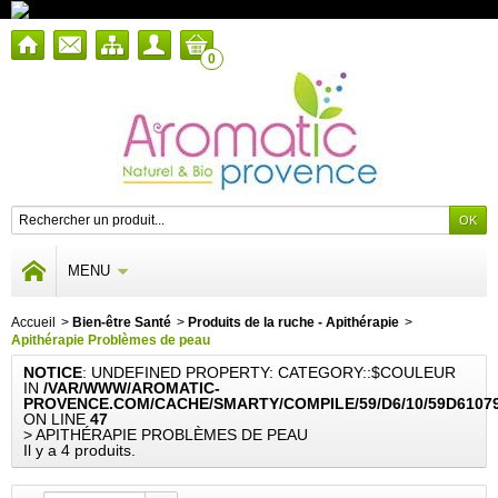
0
MENU
Accueil
>
Bien-être Santé
>
Produits de la ruche - Apithérapie
>
Apithérapie Problèmes de peau
NOTICE
: UNDEFINED PROPERTY: CATEGORY::$COULEUR
IN
/VAR/WWW/AROMATIC-
PROVENCE.COM/CACHE/SMARTY/COMPILE/59/D6/10/59D6107
ON LINE
47
> APITHÉRAPIE PROBLÈMES DE PEAU
Il y a 4 produits.