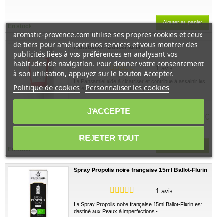
Ajouter au panier
En stock
aromatic-provence.com utilise ses propres cookies et ceux
de tiers pour améliorer nos services et vous montrer des
Pansamiel - Ballot Flurin
publicités liées à vos préférences en analysant vos
habitudes de navigation. Pour donner votre consentement
1 avis
à son utilisation, appuyez sur le bouton Accepter.
Le Pansamiel aide à cicatriser et contribue à assainir les
Politique de cookies
Personnaliser les cookies
plaies mais aussi les brûlures, les...
Voir ce produit
J'ACCEPTE
10,99 €
REJETER TOUT
Ajouter au panier
En stock
Spray Propolis noire française 15ml Ballot-Flurin
1 avis
Le Spray Propolis noire française 15ml Ballot-Flurin est
destiné aux Peaux à imperfections -...