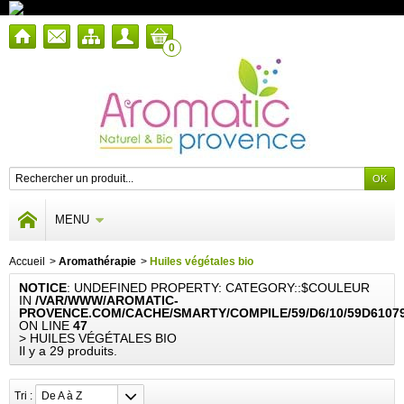
0
MENU
Accueil
>
Aromathérapie
>
Huiles végétales bio
NOTICE
: UNDEFINED PROPERTY: CATEGORY::$COULEUR
IN
/VAR/WWW/AROMATIC-
PROVENCE.COM/CACHE/SMARTY/COMPILE/59/D6/10/59D6107
ON LINE
47
> HUILES VÉGÉTALES BIO
Il y a 29 produits.
Tri :
De A à Z