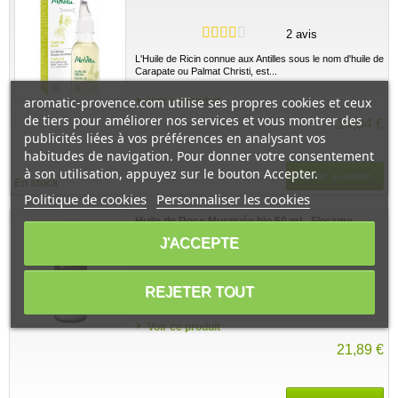
2 avis
L'Huile de Ricin connue aux Antilles sous le nom d'huile de
Carapate ou Palmat Christi, est...
aromatic-provence.com utilise ses propres cookies et ceux
Voir ce produit
de tiers pour améliorer nos services et vous montrer des
14,94 €
publicités liées à vos préférences en analysant vos
habitudes de navigation. Pour donner votre consentement
à son utilisation, appuyez sur le bouton Accepter.
Ajouter au panier
En stock
Politique de cookies
Personnaliser les cookies
Huile de Rose Musquée bio 50 ml - Florame
J'ACCEPTE
2 avis
L'huile de Rosier Muscat bio 50 ml Florame est idéale
REJETER TOUT
pour lutter contre le vieillissement cutané...
Voir ce produit
21,89 €