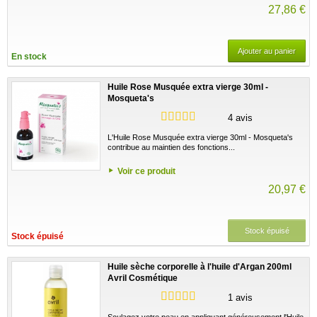
27,86 €
Ajouter au panier
En stock
Huile Rose Musquée extra vierge 30ml -
Mosqueta's
4 avis
L'Huile Rose Musquée extra vierge 30ml - Mosqueta's
contribue au maintien des fonctions...
Voir ce produit
20,97 €
Stock épuisé
Stock épuisé
Huile sèche corporelle à l'huile d'Argan 200ml
Avril Cosmétique
1 avis
Soulagez votre peau en appliquant généreusement l'Huile