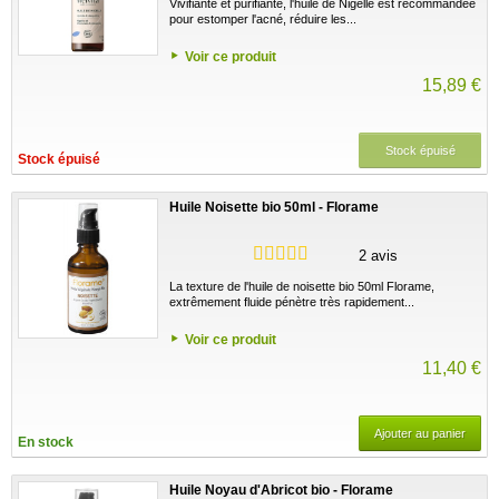
Vivifiante et purifiante, l'huile de Nigelle est recommandée
pour estomper l'acné, réduire les...
Voir ce produit
15,89 €
Stock épuisé
Stock épuisé
Huile Noisette bio 50ml - Florame
2 avis
La texture de l'huile de noisette bio 50ml Florame,
extrêmement fluide pénètre très rapidement...
Voir ce produit
11,40 €
Ajouter au panier
En stock
Huile Noyau d'Abricot bio - Florame