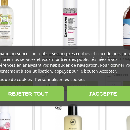
atic-provence.com utilise ses propres cookies et ceux de tiers pou
 anti âge à l'Argan
Eau micellaire apaisante
Eau vive Puri
iorer nos services et vous montrer des publicités liées à vos
 Etic
nettoyante démaquillante
500ml - Catal
tolérance optimale 150ml -
érences en analysant vos habitudes de navigation. Pour donner vo
22,24 €
27,66 €
Dermatherm
entement à son utilisation, appuyez sur le bouton Accepter.
Comparer
Comparer
tique de cookies
Personnaliser les cookies
Ajouter au panier
Stock épuisé
REJETER TOUT
J'ACCEPTE