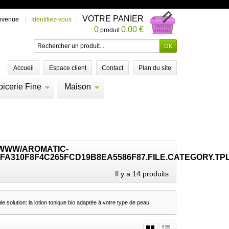
VOTRE PANIER
nvenue
Identifiez-vous
0
0.00 €
produit
Accueil
Espace client
Contact
Plan du site
picerie Fine
Maison
/WWW/AROMATIC-
FA310F8F4C265FCD19B8EA5586F87.FILE.CATEGORY.TP
Il y a 14 produits.
le solution: la lotion tonique bio adaptée à votre type de peau.