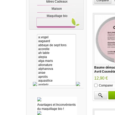
Idées Cadeaux
Maison
Maquillage bio
Baume démaqui
Avril Cosméti
12,90 €
Comparer
Avantages et Inconvénients
du maquillage bio !