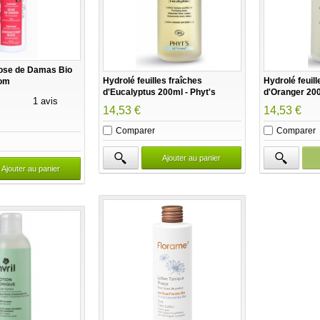
Rose de Damas Bio
Hydrolé feuilles fraîches
Hydrolé feuill
rom
d'Eucalyptus 200ml - Phyt's
d'Oranger 200
1 avis
14,53 €
14,53 €
Comparer
Comparer
Ajouter au panier
Ajouter au panier