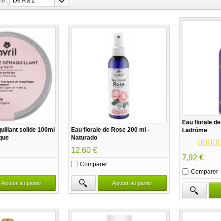
Tri :
De A à Z
Eau florale de 
llant solide 100ml
Eau florale de Rose 200 ml -
Ladrôme
que
Naturado
12,60 €
7,92 €
Comparer
Comparer
Ajouter au panier
Ajouter au panier