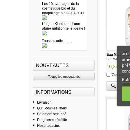
Les 10 avantages de la
cosmétique bio et du
maquillage bio 08/07/2017
L’algue Klamath est une
algue nutritionnelle idéale !
Tous les articles ...
arom
Eau Micellaire
amél
500ml - So Bio
préf
NOUVEAUTÉS
10,32 €
cons
Comparer
Toutes les nouveautés
Poli
INFORMATIONS
Livraison
Qui Sommes Nous
Paiement sécurisé
Programme fidélité
Nos magasins