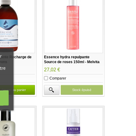
r
fiante Recharge de
Essence hydra repulpante
yons
Source de roses 150ml - Melvita
tre
27,02 €
Comparer
Ajouter au panier
Stock épuisé