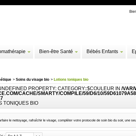
Bie
omathérapie
Bien-être Santé
Bébés Enfants
E
étique
>
Soins du visage bio
>
Lotions toniques bio
 UNDEFINED PROPERTY: CATEGORY::$COULEUR IN
/VAR
E.COM/CACHE/SMARTY/COMPILE/59/D6/10/59D61079A58
47
S TONIQUES BIO
rfaire le nettoyage, rafraîchir le visage, compléter votre protocole de soin bio du soir, une seu