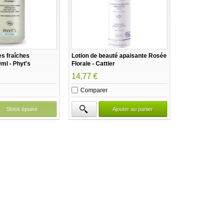
es fraîches
Lotion de beauté apaisante Rosée
ml - Phyt's
Florale - Cattier
14,77 €
Comparer
Stock épuisé
Ajouter au panier