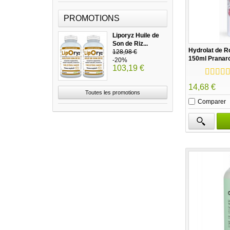
PROMOTIONS
Liporyz Huile de
Son de Riz...
Hydrolat de 
128,98 €
150ml Prana
-20%
103,19 €
14,68 €
Toutes les promotions
Comparer