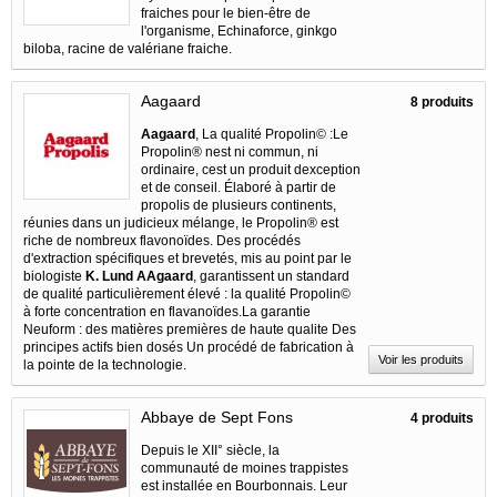
fraiches pour le bien-être de
l'organisme, Echinaforce, ginkgo
biloba, racine de valériane fraiche.
Aagaard
8 produits
Aagaard
, La qualité Propolin© :Le
Propolin® nest ni commun, ni
ordinaire, cest un produit dexception
et de conseil. Élaboré à partir de
propolis de plusieurs continents,
réunies dans un judicieux mélange, le Propolin® est
riche de nombreux flavonoïdes. Des procédés
d'extraction spécifiques et brevetés, mis au point par le
biologiste
K. Lund AAgaard
, garantissent un standard
de qualité particulièrement élevé : la qualité Propolin©
à forte concentration en flavanoïdes.La garantie
Neuform : des matières premières de haute qualite Des
principes actifs bien dosés Un procédé de fabrication à
Voir les produits
la pointe de la technologie.
Abbaye de Sept Fons
4 produits
Depuis le XII° siècle, la
communauté de moines trappistes
est installée en Bourbonnais. Leur