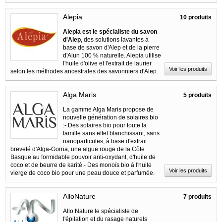
Alepia
10 produits
Alepia est le spécialiste du savon
d'Alep
, des solutions lavantes à
base de savon d'Alep et de la pierre
d'Alun 100 % naturelle. Alepia utilise
l'huile d'olive et l'extrait de laurier
Voir les produits
selon les méthodes ancestrales des savonniers d'Alep.
Alga Maris
5 produits
La gamme Alga Maris propose de
nouvelle génération de solaires bio
:- Des solaires bio pour toute la
famille sans effet blanchissant, sans
nanoparticules, à base d'extrait
breveté d'Alga-Gorria, une algue rouge de la Côte
Basque au formidable pouvoir anti-oxydant, d'huile de
coco et de beurre de karité.- Des monoïs bio à l'huile
Voir les produits
vierge de coco bio pour une peau douce et parfumée.
AlloNature
7 produits
Allo Nature le spécialiste de
l'épilation et du rasage naturels