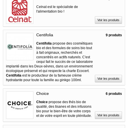
Celnat est le spécialiste de
l'alimentation bio !
Voir les produits
Centifolia
9 produits
Centifolia
propose des cosmétiques
bio et des formules de soins bio tout
à fait originaux, recherchés et
concentrés en actifs naturels. C'est
cequi fait le succès de ce laboratoire
implanté dans les Deux-sèvres, dans un environnement
écologique préservé et qui respecte la charte Ecocert.
Centifolia
est le producteur de la fameuse crème
Voir les produits
hydratante pour toute la famille au ginkgo 100ml.
Choice
6 produits
Choice
propose des thés bio de
qualité, des tisanes et des infusions
bio pour le bien-être de votre corps
Voir les produits
et de votre esprit en toute plénitude.