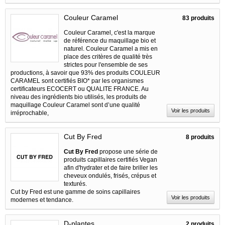
Couleur Caramel
83 produits
Couleur Caramel, c'est la marque
de référence du maquillage bio et
naturel. Couleur Caramel a mis en
place des critères de qualité très
strictes pour l'ensemble de ses
productions, à savoir que 93% des produits COULEUR
CARAMEL sont certifiés BIO* par les organismes
certificateurs ECOCERT ou QUALITE FRANCE. Au
niveau des ingrédients bio utilisés, les produits de
maquillage Couleur Caramel sont d’une qualité
Voir les produits
irréprochable,
Cut By Fred
8 produits
Cut By Fred
propose une série de
produits capillaires certifiés Vegan
afin d'hydrater et de faire briller les
cheveux ondulés, frisés, crépus et
texturés.
Cut by Fred est une gamme de soins capillaires
Voir les produits
modernes et tendance.
D-plantes
2 produits