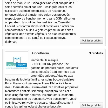
soins de manucure.
Boho green
ne contient que des
soins certifiés bio et naturels. Les ingrédients et les
actifs sont essentiellement issus de ressources
renouvelables et transformés selon des procédés
respectueux de l’environnement, sans OGM, silicones
ou paraben. Ils sont de plus certifiés par Cosmébio
Ecocert. Nos formulations sont contituées d’actifs bio
comportant des huiles végétales premium, des cires
végétales, des extraits végétaux de plantes et de fruits
comme le beurre de karité ou l’extrait de noyau
Voir les produits
d’abricot.
Buccotherm
3 produits
Innovante, la marque
BUCCOTHERM propose une
gamme de produits bucco-dentaires
bio composés d'eau thermale aux
propriétés uniques. Adaptés aux
besoins de toute la famille, les soins bucco-dentaires
Buccotherm sont très respectueux.Elaborés à base
d'eau thermale de Castéra-Verduzan dont les propriétés
bienfaitrices ont été scientifiquement prouvées et à
base d'ingrédients naturels, les produits Buccotherm
peuvent s'utiliser au quotidien. Avec Buccotherm, vous
optimisez votre hygiène buccale, luttez efficacement
Voir les produits
contre les aphtes et la sécheresse buccale.