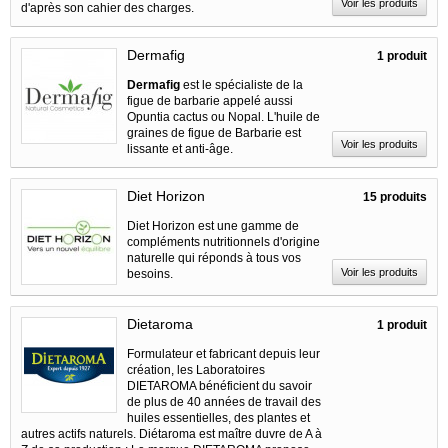
Voir les produits
d'après son cahier des charges.
Dermafig
1 produit
Dermafig
est le spécialiste de la
figue de barbarie appelé aussi
Opuntia cactus ou Nopal. L'huile de
graines de figue de Barbarie est
Voir les produits
lissante et anti-âge.
Diet Horizon
15 produits
Diet Horizon est une gamme de
compléments nutritionnels d'origine
naturelle qui réponds à tous vos
Voir les produits
besoins.
Dietaroma
1 produit
Formulateur et fabricant depuis leur
création, les Laboratoires
DIETAROMA bénéficient du savoir
de plus de 40 années de travail des
huiles essentielles, des plantes et
autres actifs naturels. Diétaroma est maître duvre de A à