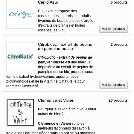
Ciel d'Azur
6 produits
Ciel d'Azur propose des
cosmetiques naturels et produits
hygiene de beaute à base d'argile,
d'extraits de plantes et huiles
Voir les produits
essentielles Bio.
Citrobiotic - extrait de pépins
2 produits
de pamplemousse
Citrobiotic - extrait de pépins de
pamplemousse
est une marque
déposée d'un extrait de pépins de
pamplemousse bio, proposé sous
forme d'extrait hydroglycériné, apportant des
bioflavonoides et de la vitamine C naturelle pour
Voir les produits
renforcer l'immunité.
Clemence et Vivien
20 produits
Pourquoi le savon à froid vous fait-il
autant de bien?
Clemence et Vivien
sont les
meilleurs façonniers du savon à
froid et des baumes déodorants en pot de 50 grammes