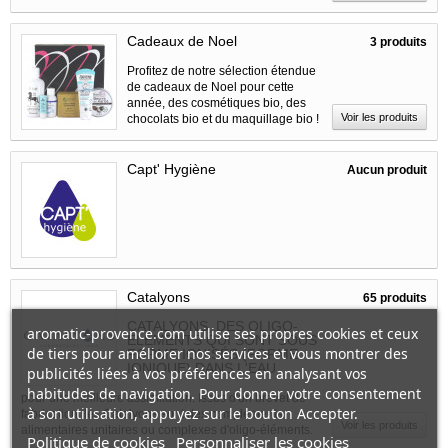
Cadeaux de Noel
3 produits
Profitez de notre sélection étendue
de cadeaux de Noel pour cette
année, des cosmétiques bio, des
Voir les produits
chocolats bio et du maquillage bio !
Capt' Hygiène
Aucun produit
Catalyons
65 produits
CATALYONS, DES OLIGO-
aromatic-provence.com utilise ses propres cookies et ceux
ÉLÉMENTS QUI SONT SOUS
de tiers pour améliorer nos services et vous montrer des
FORME IONISÉS (FORME
IONIQUE) DANS L'EAU,
publicités liées à vos préférences en analysant vos
habitudes de navigation. Pour donner votre consentement
pour une meilleure assimilation. Issus d'un brevet de
à son utilisation, appuyez sur le bouton Accepter.
fabrication, les Catalyons sont des compléments
Voir les produits
alimentaires unitaires ou complexes d'oligo-éléments.
Politique de cookies
Personnaliser les cookies