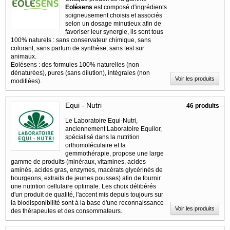
Eolésens
est composé d'ingrédients
soigneusement choisis et associés
selon un dosage minutieux afin de
favoriser leur synergie, ils sont tous
100% naturels : sans conservateur chimique, sans
colorant, sans parfum de synthèse, sans test sur
animaux.
Eolésens : des formules 100% naturelles (non
dénaturées), pures (sans dilution), intégrales (non
Voir les produits
modifiées).
Equi - Nutri
46 produits
Le Laboratoire Equi-Nutri,
anciennement Laboratoire Equilor,
spécialisé dans la nutrition
orthomoléculaire et la
gemmothérapie, propose une large
gamme de produits (minéraux, vitamines, acides
aminés, acides gras, enzymes, macérats glycérinés de
bourgeons, extraits de jeunes pousses) afin de fournir
une nutrition cellulaire optimale. Les choix délibérés
d'un produit de qualité, l'accent mis depuis toujours sur
la biodisponibilité sont à la base d'une reconnaissance
Voir les produits
des thérapeutes et des consommateurs.