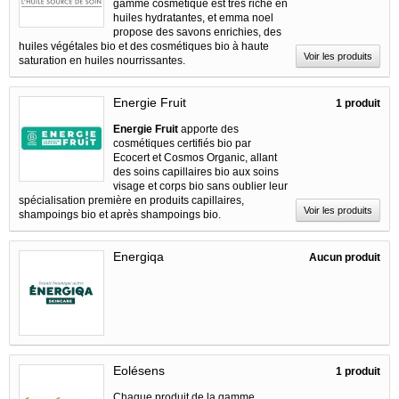
gamme cosmétique est très riche en
huiles hydratantes, et emma noel
propose des savons enrichies, des
huiles végétales bio et des cosmétiques bio à haute
Voir les produits
saturation en huiles nourrissantes.
Energie Fruit
1 produit
Energie Fruit
apporte des
cosmétiques certifiés bio par
Ecocert et Cosmos Organic, allant
des soins capillaires bio aux soins
visage et corps bio sans oublier leur
spécialisation première en produits capillaires,
Voir les produits
shampoings bio et après shampoings bio.
Energiqa
Aucun produit
Eolésens
1 produit
Chaque produit de la gamme