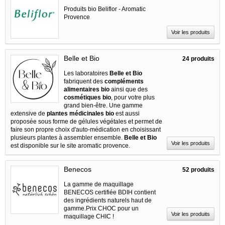
Produits bio Beliflor - Aromatic
Provence
Voir les produits
Belle et Bio
24 produits
Les laboratoires
Belle et Bio
fabriquent des
compléments
alimentaires bio
ainsi que des
cosmétiques bio
, pour votre plus
grand bien-être. Une gamme
extensive de
plantes médicinales bio
est aussi
proposée sous forme de gélules végétales et permet de
faire son propre choix d'auto-médication en choisissant
plusieurs plantes à assembler ensemble.
Belle et Bio
Voir les produits
est disponible sur le site aromatic provence.
Benecos
52 produits
La gamme de maquillage
BENECOS certifiée BDIH contient
des ingrédients naturels haut de
gamme.Prix CHOC pour un
Voir les produits
maquillage CHIC !