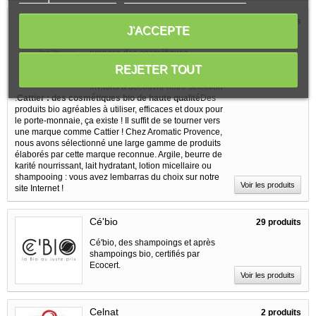
Cattier
57 produits
J'ACCEPTE
Depuis 1968, le laboratoire Cattier
propose des cosmétiques
biologiques de haute qualité
REJETER TOUT
accessibles à tous. Nous vous
invitons à découvrir notre sélection
:
Cattier : des cosmétiques bio de haute qualité
Des
produits bio agréables à utiliser, efficaces et doux pour
le porte-monnaie, ça existe ! Il suffit de se tourner vers
une marque comme Cattier ! Chez Aromatic Provence,
nous avons sélectionné une large gamme de produits
élaborés par cette marque reconnue. Argile, beurre de
karité nourrissant, lait hydratant, lotion micellaire ou
shampooing : vous avez lembarras du choix sur notre
Voir les produits
site Internet !
Cé'bio
29 produits
Cé'bio, des shampoings et après
shampoings bio, certifiés par
Ecocert.
Voir les produits
Celnat
2 produits