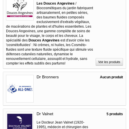
Les Douces Angevines
/
Biocosmétiques du jardin fabriquent
artisanalement, en petites séries,
des baumes fluides composés
exclusivement d'extraits végétaux,
de macérations de plantes et d'huiles essentielles. Les
Douces Angevines, une gamme complète de soins de
beauté pour le visage, le corps et les cheveux. La
spécialité des
Douces Angevines
est d'avoir crée les
'cosmétofluides' : Ni crèmes, ni huiles, les Cosméto-
fluides sont une texture fluide spécifique qui stimule vos
défenses cutanées naturelles, dynamise le
renouvellement cellulaire, assouplit et hydrate, sans
Voir les produits
compter les effets subtils des parfums!
Dr Bronners
Aucun produit
Dr Valnet
5 produits
Le Docteur Jean Valnet (1920-
1995), médecin et chirurgien des