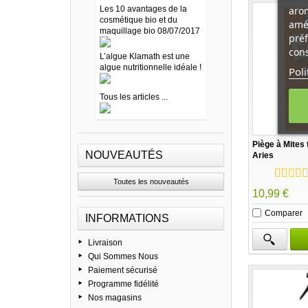
arom
Les 10 avantages de la
cosmétique bio et du
amél
maquillage bio 08/07/2017
préf
cons
L’algue Klamath est une
algue nutritionnelle idéale !
Poli
Tous les articles ...
Piège à Mites 
NOUVEAUTÉS
Aries
Toutes les nouveautés
10,99 €
Comparer
INFORMATIONS
Livraison
Qui Sommes Nous
Paiement sécurisé
Programme fidélité
Nos magasins