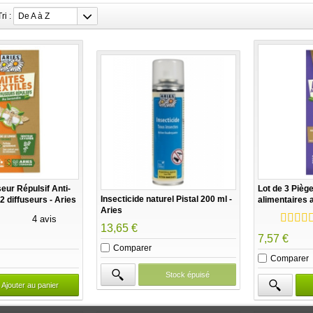
Tri :
De A à Z
eur Répulsif Anti-
Lot de 3 Pièg
Insecticide naturel Pistal 200 ml -
 2 diffuseurs - Aries
alimentaires
Aries
Aries
4 avis
13,65 €
7,57 €
Comparer
Comparer
Stock épuisé
Ajouter au panier