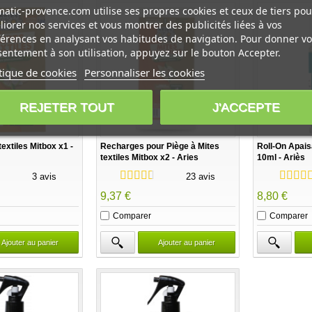
atic-provence.com utilise ses propres cookies et ceux de tiers pou
iorer nos services et vous montrer des publicités liées à vos
érences en analysant vos habitudes de navigation. Pour donner vo
entement à son utilisation, appuyez sur le bouton Accepter.
tique de cookies
Personnaliser les cookies
REJETER TOUT
J'ACCEPTE
textiles Mitbox x1 -
Recharges pour Piège à Mites
Roll-On Apais
textiles Mitbox x2 - Aries
10ml - Ariès
3 avis
23 avis
9,37 €
8,80 €
Comparer
Comparer
Ajouter au panier
Ajouter au panier