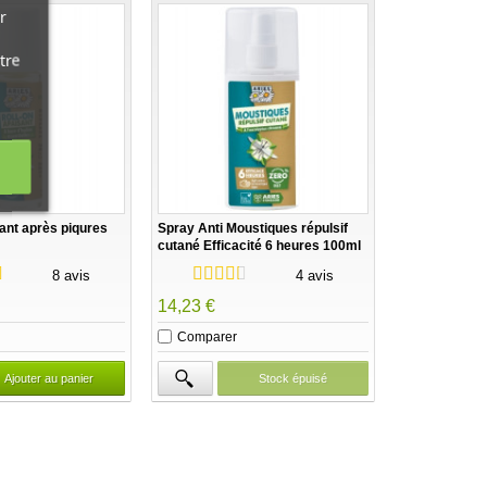
r
tre
ant après piqures
Spray Anti Moustiques répulsif
cutané Efficacité 6 heures 100ml
- Aries
8 avis
4 avis
14,23 €
Comparer
Ajouter au panier
Stock épuisé