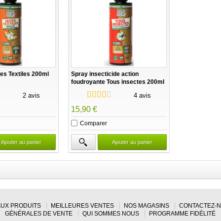
tes Textiles 200ml
Spray insecticide action
foudroyante Tous insectes 200ml
Aries
2 avis
4 avis
15,90 €
Comparer
Ajouter au panier
Ajouter au panier
UX PRODUITS
MEILLEURES VENTES
NOS MAGASINS
CONTACTEZ-
GÉNÉRALES DE VENTE
QUI SOMMES NOUS
PROGRAMME FIDÉLITÉ