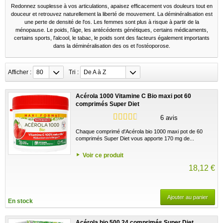
Redonnez souplesse à vos articulations, apaisez efficacement vos douleurs tout en
douceur et retrouvez naturellement la liberté de mouvement. La déminéralisation est
une perte de densité de l'os. Les femmes sont plus à risque à partir de la
ménopause. Le poids, l'âge, les antécédents génétiques, certains médicaments,
certains sports, l'alcool, le tabac, le poids sont des facteurs également importants
dans la déminéralisation des os et l'ostéoporose.
Afficher :
80
Tri :
De A à Z
Acérola 1000 Vitamine C Bio maxi pot 60
comprimés Super Diet
6 avis
Chaque comprimé d'Acérola bio 1000 maxi pot de 60
comprimés Super Diet vous apporte 170 mg de...
Voir ce produit
18,12 €
Ajouter au panier
En stock
Acérola bio 500 24 comprimés Super Diet