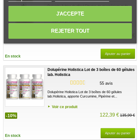
Paris
Dolomite Aubier de tilleul Citrates de magnésium et de
potassium 120 Gélules - Herboristerie de...
J'ACCEPTE
Voir ce produit
REJETER TOUT
20,00 €
Ajouter au panier
En stock
Dolupérine Holistica Lot de 3 boîtes de 60 gélules
lab. Holistica
55 avis
Dolupérine Holistica Lot de 3 boîtes de 60 gélules
lab.Holistica, apporte Curcumine, Pipérine et...
Voir ce produit
122,39 €
-10%
135,99 €
Ajouter au panier
En stock