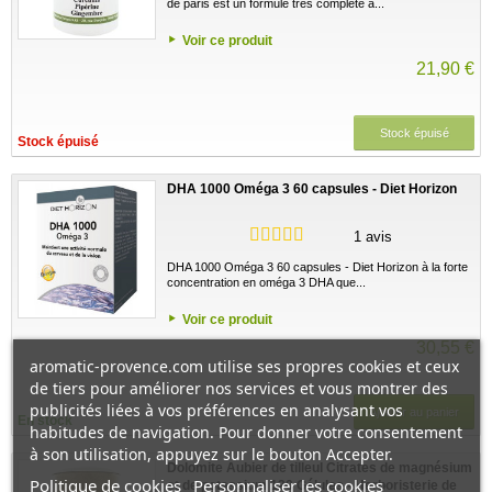
de paris est un formule très complète à...
Voir ce produit
21,90 €
Stock épuisé
Stock épuisé
DHA 1000 Oméga 3 60 capsules - Diet Horizon
1 avis
DHA 1000 Oméga 3 60 capsules - Diet Horizon à la forte
concentration en oméga 3 DHA que...
Voir ce produit
30,55 €
aromatic-provence.com utilise ses propres cookies et ceux
de tiers pour améliorer nos services et vous montrer des
publicités liées à vos préférences en analysant vos
Ajouter au panier
En stock
habitudes de navigation. Pour donner votre consentement
à son utilisation, appuyez sur le bouton Accepter.
Dolomite Aubier de tilleul Citrates de magnésium
Politique de cookies
Personnaliser les cookies
et de potassium 120 Gélules - Herboristerie de