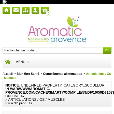
0
MENU
Accueil
>
Bien-être Santé
>
Compléments alimentaires
>
Articulations / Os
/ Muscles
NOTICE
: UNDEFINED PROPERTY: CATEGORY::$COULEUR
IN
/VAR/WWW/AROMATIC-
PROVENCE.COM/CACHE/SMARTY/COMPILE/59/D6/10/59D6107
ON LINE
47
> ARTICULATIONS / OS / MUSCLES
Il y a 92 produits.