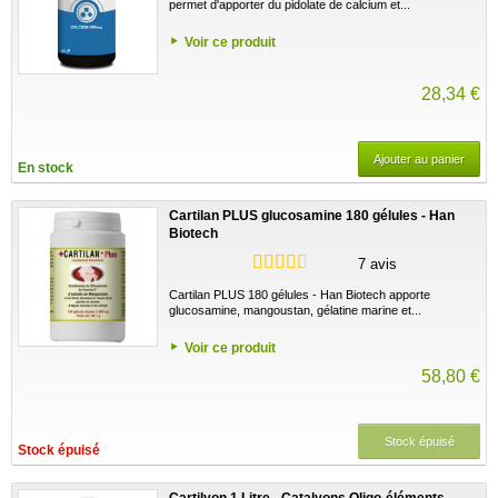
permet d'apporter du pidolate de calcium et...
Voir ce produit
28,34 €
Ajouter au panier
En stock
Cartilan PLUS glucosamine 180 gélules - Han
Biotech
7 avis
Cartilan PLUS 180 gélules - Han Biotech apporte
glucosamine, mangoustan, gélatine marine et...
Voir ce produit
58,80 €
Stock épuisé
Stock épuisé
Cartilyon 1 Litre - Catalyons Oligo-éléments