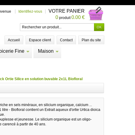
VOTRE PANIER
nvenue
Identifiez-vous
0
0.00 €
produit
Accueil
Espace client
Contact
Plan du site
picerie Fine
Maison
k Ortie Silice en solution buvable 2x1L Biofloral
 riche en sels minéraux, en silicium organique, calcium ...
 litre - Biofloral contient un Extrait aqueux d'ortie Urtica dioica
que.
 souplesse et jeunesse. Le silicium organique est un oligo-
e carencé à partir de 40 ans.