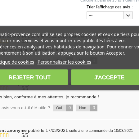
Calculé à partir de
25
avis client(s)
Trier l'affichage des avis :
---
atic-provence.com utilise ses propres cookies et ceux de tiers pou
ient anonyme
publié le 05/11/2023
suite à une commande du 30/10/2023
iorer nos services et vous montrer des publicités liées à vos
5/5
érences en analysant vos habitudes de navigation. Pour donner vo
duit correspondant à mon attente
entement à son utilisation, appuyez sur le bouton Accepter.
 avis vous a-t-il été utile ?
0
0
tique de cookies
Personnaliser les cookies
Oui
Non
REJETER TOUT
J'ACCEPTE
ient anonyme
publié le 28/01/2023
suite à une commande du 19/01/2023
5/5
s bien, conforme à mes attentes, je recommande !
 avis vous a-t-il été utile ?
0
0
Oui
Non
ient anonyme
publié le 17/03/2021
suite à une commande du 10/03/2021
5/5