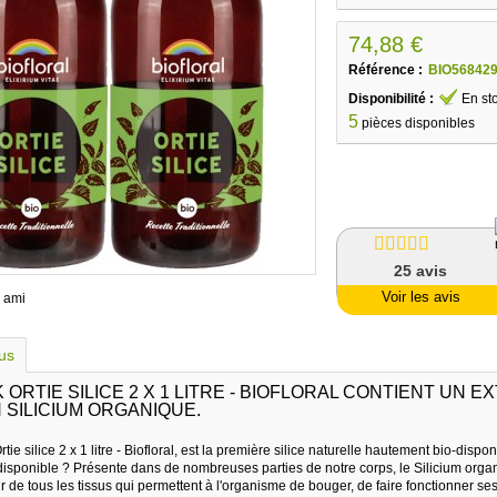
74,88 €
Référence :
BIO56842
Disponibilité :
En st
5
pièces disponibles
25
avis
Voir les avis
 ami
lus
ORTIE SILICE 2 X 1 LITRE - BIOFLORAL CONTIENT UN E
 SILICIUM ORGANIQUE.
ie silice 2 x 1 litre - Biofloral, est la première silice naturelle hautement bio-disp
-disponible ? Présente dans de nombreuses parties de notre corps, le Silicium orga
 de tous les tissus qui permettent à l'organisme de bouger, de faire fonctionner ses