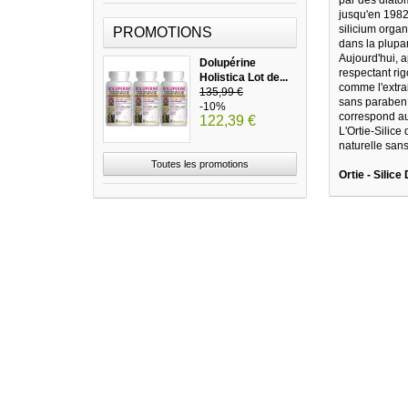
jusqu'en 1982
silicium organ
PROMOTIONS
dans la plupa
Aujourd'hui, a
Dolupérine
respectant rig
Holistica Lot de...
comme l'extra
135,99 €
sans paraben 
-10%
correspond au
122,39 €
L'Ortie-Silice
naturelle san
Toutes les promotions
Ortie - Silice