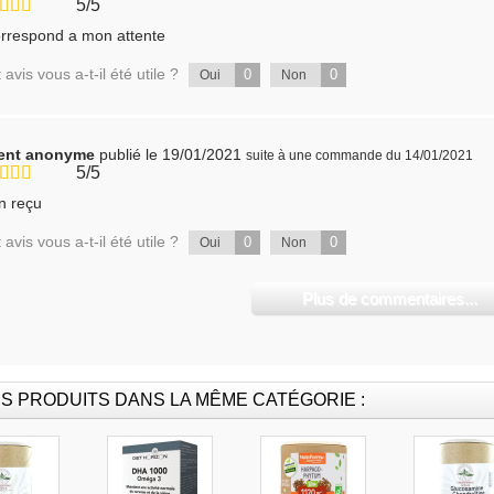
5/5
rrespond a mon attente
 avis vous a-t-il été utile ?
0
0
Oui
Non
ient anonyme
publié le 19/01/2021
suite à une commande du 14/01/2021
5/5
n reçu
 avis vous a-t-il été utile ?
0
0
Oui
Non
Plus de commentaires...
S PRODUITS DANS LA MÊME CATÉGORIE :