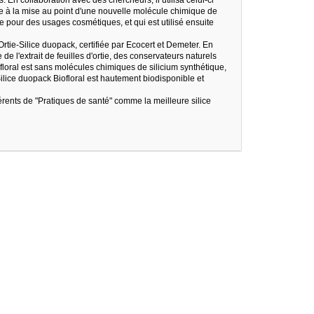
le à la mise au point d'une nouvelle molécule chimique de
ue pour des usages cosmétiques, et qui est utilisé ensuite
'Ortie-Silice duopack, certifiée par Ecocert et Demeter. En
e l'extrait de feuilles d'ortie, des conservateurs naturels
floral est sans molécules chimiques de silicium synthétique,
ilice duopack Biofloral est hautement biodisponible et
fférents de "Pratiques de santé" comme la meilleure silice