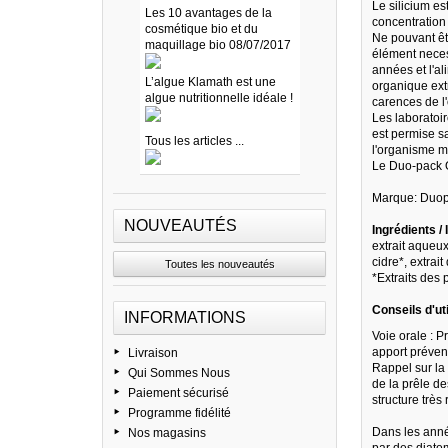
Le silicium es
Les 10 avantages de la
concentration
cosmétique bio et du
Ne pouvant êtr
maquillage bio 08/07/2017
élément neces
années et l'al
L’algue Klamath est une
organique extr
algue nutritionnelle idéale !
carences de l
Les laboratoir
est permise s
Tous les articles ...
l'organisme m
Le Duo-pack O
Marque: Duopack
NOUVEAUTÉS
Ingrédients / 
extrait aqueux
cidre*, extrai
Toutes les nouveautés
*Extraits des 
Conseils d'uti
INFORMATIONS
Voie orale : P
apport prévent
Livraison
Rappel sur la 
Qui Sommes Nous
de la prêle de
Paiement sécurisé
structure très 
Programme fidélité
Dans les année
Nos magasins
par des diatom