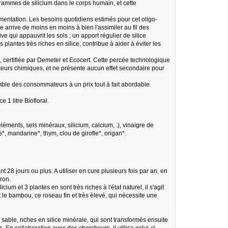
 grammes de silicium dans le corps humain, et cette
imentation. Les besoins quotidiens estimés pour cet oligo-
arrive de moins en moins à bien l'assimiler au fil des
e qui appauvrit les sols ; un apport régulier de silice
lantes très riches en silice, contribue à aider à éviter les
e, certifiée par Demeter et Ecocert. Cette percée technologique
ateurs chimiques, et ne présente aucun effet secondaire pour
mble des consommateurs à un prix tout à fait abordable.
e 1 litre Biofloral.
léments, sels minéraux, silicium, calcium, .), vinaigre de
e*, mandarine*, thym, clou de girofle*, origan*.
 28 jours ou plus. A utiliser en cure plusieurs fois par an, en
iron.
ium et 3 plantes en sont très riches à l'état naturel, il s'agit
 le bambou, ce roseau fin et très élevé, qui nécessite une
sable, riches en silice minérale, qui sont transformés ensuite
 En collaboration avec des chercheurs, il utilisa celui-ci