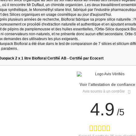
, où il rencontre Mr Duffaut, un chimiste organicien. Les deux travaillèrent ensemb
ique synthétique, le Monométhyl silane triol, fabriqué par l'industrie pharmaceutiq
rt des Silices organiques en usage cosmétique au jour d'aujourd'hui.
près plusieurs années de recherche, Biofloral fabrique sa propre silice naturelle : l
oureusement ce procédé d'extraction naturelle et authentique et en ajoutant ensuite d
it de pépins de pamplemousse et des huiles essentielles, l'Ortie-Silice duopack Bio
ni conservateurs non-naturels, et ne présente donc aucun effet secondaire. Ortie-S
x demandes des utilisateurs les plus exigeants.
 duopack Biofloral a été élue dans le test de comparaison de 7 silices et silicium di
s parabens.
 Duopack 2 x 1 litre Biofloral Certifié AB - Certifié par Ecocert
Voir l'attestation de confiance
Avis soumis à un contrôle
4.9
/5