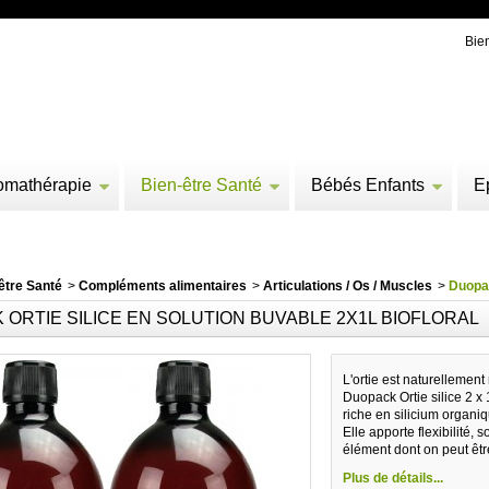
Bie
omathérapie
Bien-être Santé
Bébés Enfants
E
être Santé
>
Compléments alimentaires
>
Articulations / Os / Muscles
>
Duopac
ORTIE SILICE EN SOLUTION BUVABLE 2X1L BIOFLORAL
L'ortie est naturellement
Duopack Ortie silice 2 x 1
riche en silicium organi
Elle apporte flexibilité,
élément dont on peut êtr
Plus de détails...