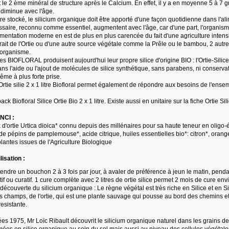
t le 2 ème minéral de structure après le Calcium. En effet, il y a en moyenne 5 à 7
 diminue avec l'âge.
e stocké, le silicium organique doit être apporté d'une façon quotidienne dans l'al
saire, reconnu comme essentiel, augmentent avec l'âge, car d'une part, l'organisme 
imentation moderne en est de plus en plus carencée du fait d'une agriculture intensiv
ait de l'Ortie ou d'une autre source végétale comme la Prêle ou le bambou, 2 autres p
'organisme.
es BIOFLORAL produisent aujourd'hui leur propre silice d'origine BIO : l'Ortie-Silic
ans l'aide ou l'ajout de molécules de silice synthétique, sans parabens, ni conserv
ême à plus forte prise.
rtie silie 2 x 1 litre Biofloral permet également de répondre aux besoins de l'ense
 Biofloral Silice Ortie Bio 2 x 1 litre. Existe aussi en unitaire sur la fiche Ortie Silic
INCI :
 d'ortie Urtica dioica* connu depuis des millénaires pour sa haute teneur en oligo-é
t de pépins de pamplemouse*, acide citrique, huiles essentielles bio*: citron*, orang
plantes issues de l'Agriculture Biologique
lisation :
rendre un bouchon 2 à 3 fois par jour, à avaler de préférence à jeun le matin, pendant
if ou curatif. 1 cure complète avec 2 litres de ortie silice permet 2 mois de cure env
découverte du silicium organique : Le règne végétal est très riche en Silice et en Silic
s champs, de l'ortie, qui est une plante sauvage qui pousse au bord des chemins et
resistante.
s 1975, Mr Loïc Ribault découvrit le silicium organique naturel dans les grains de 
ées en silice organique au sein du sol mais aussi au niveau des cellules végétales.