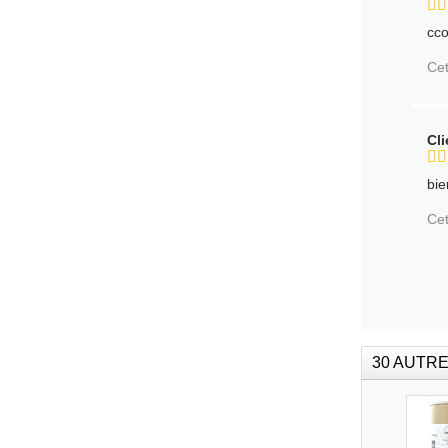
cco
Cet
Cl
bie
Cet
30 AUTRE