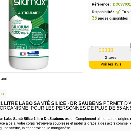
Référence :
DOC77031
Disponibilité :
En st
35
pièces disponibles
2
avis
Voir les avis
 ami
lus
1 LITRE LABO SANTÉ SILICE - DR SAUBENS
PERMET D'A
 ORGANISME, POUR LES PERSONNES DE PLUS DE 55 AN
n Labo Santé Silice 1 litre Dr. Saubens
est un Complément alimentaire d'origine n
Grâce à cela, votre corps retrouvera souplesse et mobilité grâce à des actifs comm
 glucosamine, la chondroïtine, le manganèse.