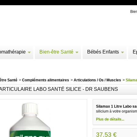
Bie
omathérapie
Bien-être Santé
Bébés Enfants
E
être Santé
>
Compléments alimentaires
>
Articulations / Os / Muscles
>
Silama
ARTICULAIRE LABO SANTÉ SILICE - DR SAUBENS
Silamax 1 Litre Labo sa
silicium à votre organis
Plus de détails...
37,53 €