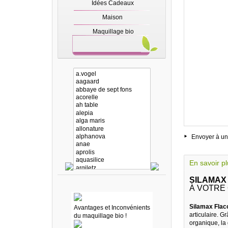
Idées Cadeaux
Maison
Maquillage bio
Envoyer à un
En savoir p
SILAMAX 
À VOTRE
Silamax Flaco
Avantages et Inconvénients
articulaire. 
du maquillage bio !
organique, la