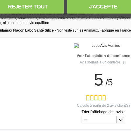
ONS :
REJETER TOUT
J'ACCEPTE
chons doseur (de 20 ml) par jour avant un repas (matin ou midi).
ux enfants, adolescents, femmes enceintes ou allaitantes. Ceci est un complément a
e, ni à un mode de vie équilibré
Silamax Flacon Labo Santé Silice
- Non testé sur les Animaux, Fabriqué en France
Voir l'attestation de confiance
Avis soumis à un contrôle
5
/5
Calculé à partir de
2
avis client(s)
Trier l'affichage des avis :
---