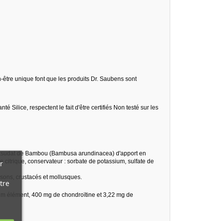
en-être unique font que les produits Dr. Saubens sont
ilice, respectent le fait d'être certifiés Non testé sur les
, exsudat de Bambou (Bambusa arundinacea) d'apport en
ide citrique, conservateur : sorbate de potassium, sulfate de
r
sons, crustacés et mollusques.
tre
m élément, 400 mg de chondroïtine et 3,22 mg de