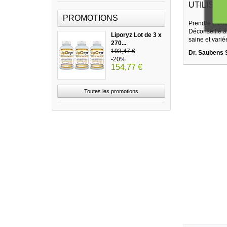
UTILISATI
PROMOTIONS
Prendre 2 bou
Déconseillé a
Liporyz Lot de 3 x
saine et varié
270...
193,47 €
Dr. Saubens 
-20%
154,77 €
Toutes les promotions