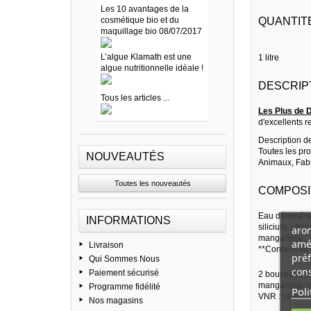
Les 10 avantages de la
cosmétique bio et du
QUANTITE
maquillage bio 08/07/2017
L’algue Klamath est une
1 litre
algue nutritionnelle idéale !
DESCRIP
Tous les articles ...
Les Plus de 
d'excellents 
Description d
Toutes les pro
NOUVEAUTÉS
Animaux, Fab
Toutes les nouveautés
COMPOSIT
Eau déminéral
INFORMATIONS
silicium, chon
arom
manganèse.
amél
Livraison
**Contient du
préf
Qui Sommes Nous
cons
Paiement sécurisé
2 bouchons d
manganèse (s
Programme fidélité
Poli
VNR : valeurs 
Nos magasins