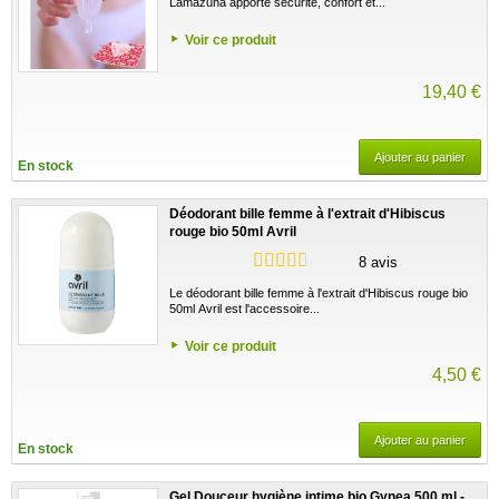
Lamazuna apporte sécurité, confort et...
Voir ce produit
19,40 €
Ajouter au panier
En stock
Déodorant bille femme à l'extrait d'Hibiscus
rouge bio 50ml Avril
8 avis
Le déodorant bille femme à l'extrait d'Hibiscus rouge bio
50ml Avril est l'accessoire...
Voir ce produit
4,50 €
Ajouter au panier
En stock
Gel Douceur hygiène intime bio Gynea 500 ml -