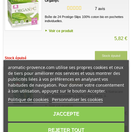
Organyc
7 avis
Boîte de 24 Protège-Slips 100% coton bio en pochettes
individuelles.
Voir ce produit
5,82 €
Stock épuisé
Stock épuisé
aromatic-provence.com utilise ses propres cookies et ceux
Protège-slips incurvés 30u - Natracare
de tiers pour améliorer nos services et vous montrer des
publicités liées à vos préférences en analysant vos
4 avis
habitudes de navigation. Pour donner votre consentement
à son utilisation, appuyez sur le bouton Accepter.
Protège-slips anatomiquesLes protège-slips Natracare
sont biodégradables à 95%, sans chlore, à...
Politique de cookies
Personnaliser les cookies
Voir ce produit
3,17 €
J'ACCEPTE
REJETER TOUT
Stock épuisé