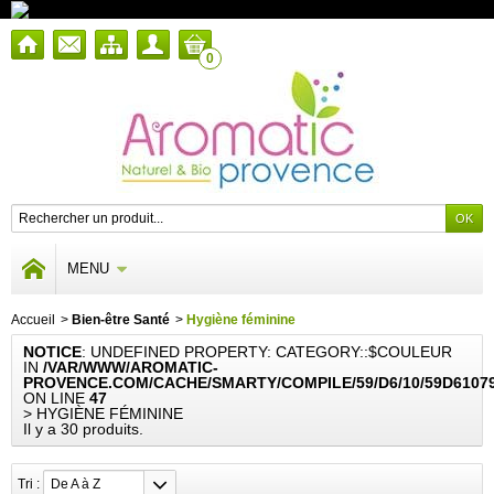
0
MENU
Accueil
>
Bien-être Santé
>
Hygiène féminine
NOTICE
: UNDEFINED PROPERTY: CATEGORY::$COULEUR
IN
/VAR/WWW/AROMATIC-
PROVENCE.COM/CACHE/SMARTY/COMPILE/59/D6/10/59D6107
ON LINE
47
> HYGIÈNE FÉMININE
Il y a 30 produits.
Tri :
De A à Z