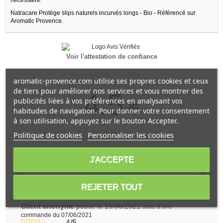
Natracare Protège slips naturels incurvés longs - Bio - Référencé sur
Aromatic Provence.
Voir l'attestation de confiance
Avis soumis à un contrôle
aromatic-provence.com utilise ses propres cookies et ceux
de tiers pour améliorer nos services et vous montrer des
4.5
publicités liées à vos préférences en analysant vos
/5
habitudes de navigation. Pour donner votre consentement
à son utilisation, appuyez sur le bouton Accepter.
Politique de cookies
Personnaliser les cookies
Calculé à partir de
6
avis client(s)
J'ACCEPTE
Trier l'affichage des avis :
---
REJETER TOUT
Client anonyme
publié le 15/06/2021
suite à une
commande du 07/06/2021
4/5