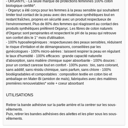
- ORGANYC - La seule marque de protections féminines 100% coton
biologique certifié*.
- Organyc a été conçu pour les femmes à la peau sensible qui souhaitent
limiter tout contact de la peau avec des matériaux synthétiques tout en
restant fraîches, propres en sécurité avec un produit respectueux de
l'environnement. Plus de 80% des femmes qui réagissent au contact des
produits synthétiques préfèrent Organyc. Les fibres de coton naturels
d'Organyc sont perspirantes et respectent le pH de la peau qui retrouve
son confort dès le 1° mois d'utilisation.
- 100% hypoallergéniques : respectueuses des peaux sensibles, réduisent
le risque d'irritation et de démangeaisons, conseillées par les
gynécologues - 100% micro-aérées : laissent respirer la peau en régulant
le taux d'humidité - 100% efficaces : grande capacité naturelle
d'absorption, sans matière chimique super absorbante - 100% douces :
pour un contact caresse tout en confort - 100% pures : bio, sans colorant,
sans additif, sans résidu chimique, sans parfum, sans chlore - 100%
biodégradables et compostables : composition textile en coton bio et
amballage en Mater-Bi (amidon de maïs), fabriquées avec des matières
premières renouvelables* voile + coeur absorbant
UTILISATIONS
Retirer la bande adhésive sur la partie arrière et la centrer sur les sous-
vêtements.
Puis, retirer les bandes adhésives des ailettes et les plier sous les sous-
vêtements.