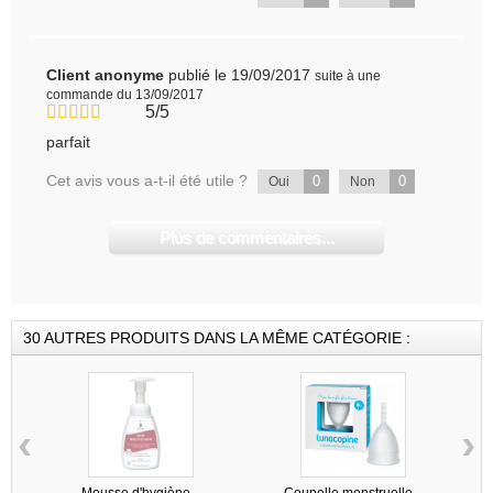
Client anonyme
publié le 19/09/2017
suite à une
commande du 13/09/2017
5/5
parfait
Cet avis vous a-t-il été utile ?
0
0
Oui
Non
Plus de commentaires...
30 AUTRES PRODUITS DANS LA MÊME CATÉGORIE :
‹
›
Mousse d'hygiène...
Coupelle menstruelle...