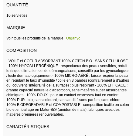
QUANTITÉ
10 serviettes
MARQUE
Voir tous les produits de la marque :
Organyc
COMPOSITION
- VOILE et COEUR ABSORBANT 100% COTON BIO - SANS CELLULOSE
- 100% HYPOALLERGÉNIQUE : respectueux des peaux sensibles, réduit
le risque d'irritations et de démangeaisons, conseillé par les gynécologues
/ testé dermatologiquement - 100% MICRO-AÉRÉ : laisse respirer la peau
en régulant le taux d'humidité / colle en 3 bandes (contrairement à d'autres
qui couvrent l'intégralité de la surface) : plus respirant - 100% EFFICACE :
grande capacité naturelle d'absorption, sans matières super absorbantes
chimiques - 100% DOUX : pour un contact «caresse» tout en confort -
100% PUR : bio, sans colorant, sans additif, sans parfum, sans chlore -
100% BIODEGRADABLE et COMPOSTABLE : composition textile en coton
bio et emballage en Mater-Bi® (amidon de maïs), fabriqués avec des
matières premières renouvelables.
CARACTÉRISTIQUES