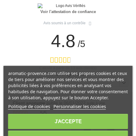
Voir l'attestation de confiance
Avis soumis à un contrôle
4.8
/5
Calculé à partir de
13
avis client(s)
aromatic-provence.com utilise ses propres cookies et ceux
Trier l'affichage des avis :
de tiers pour améliorer nos services et vous montrer des
---
publicités liées à vos préférences en analysant vos
habitudes de navigation. Pour donner votre consentement
à son utilisation, appuyez sur le bouton Accepter.
Client anonyme
publié le 06/01/2022
suite à une
Politique de cookies
Personnaliser les cookies
commande du 28/12/2021
5/5
J'ACCEPTE
Très fines et absorbantes
Cet avis vous a-t-il été utile ?
0
1
Oui
Non