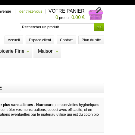
VOTRE PANIER
nvenue
Identifiez-vous
0
0.00 €
produit
Accueil
Espace client
Contact
Plan du site
picerie Fine
Maison
E
r plus sans ailettes - Natracare
, des serviettes hyginéiques
 contrôler vos menstruations, et ceci avec efficacité, et en
itations éventuelles par le matériau utilisé qui est du coton bio