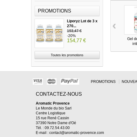
PROMOTIONS
‹
Liporyz Lot de 3 x
270...
193,47 €
-20%
Gel de
154,77 €
int
Toutes les promotions
PROMOTIONS
NOUVEA
CONTACTEZ-NOUS
Aromatic Provence
Le Monde du bio Sarl
Centre Logistique
15 rue René Cassin
37390 Notre Dame d'Oé
Tél. : 09.72.54.43.00
E-mail :
contact@aromatic-provence.com