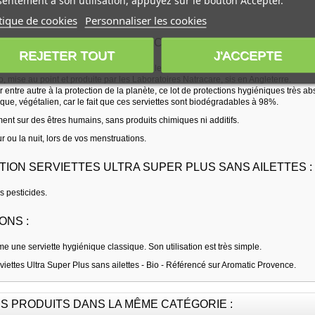
entement à son utilisation, appuyez sur le bouton Accepter.
tique de cookies
Personnaliser les cookies
TION DE LA MARQUE NATRACARE :
REJETER TOUT
J'ACCEPTE
protection hygiénique bio est de moduler le flux premenstruel, et ceci avec efficacit
, mise au point et produite par les Laboratoires Natracare, sis en Angleterre.
r entre autre à la protection de la planète, ce lot de protections hygiéniques très 
que, végétalien, car le fait que ces serviettes sont biodégradables à 98%.
ent sur des êtres humains, sans produits chimiques ni additifs.
our ou la nuit, lors de vos menstruations.
ION SERVIETTES ULTRA SUPER PLUS SANS AILETTES :
s pesticides.
ONS :
me une serviette hygiénique classique. Son utilisation est très simple.
iettes Ultra Super Plus sans ailettes - Bio - Référencé sur Aromatic Provence.
S PRODUITS DANS LA MÊME CATÉGORIE :