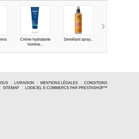
›
ress
Crème hydratante
Demêlant spray...
Correcteur Anti
homme...
cernes...
NOUS
LIVRAISON
MENTIONS LÉGALES
CONDITIONS
SITEMAP
LOGICIEL E-COMMERCE PAR PRESTASHOP™