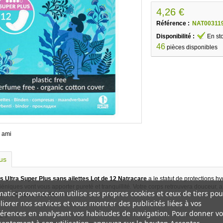
4,26 €
Référence :
NAT00311
Disponibilité :
En st
46
pièces disponibles
 ami
lus
s Ultra Super Plus sans ailettes Lot de 12 Natracare
a le statut de protections h
iéniques vont vous apporter pureté et tranquillité. Votre corps retrouvera douceur
atic-provence.com utilise ses propres cookies et ceux de tiers pou
es matériaux naturels.
iorer nos services et vous montrer des publicités liées à vos
érences en analysant vos habitudes de navigation. Pour donner vo
 :