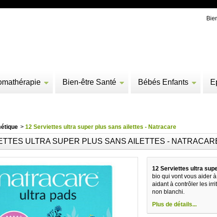
Bie
omathérapie
Bien-être Santé
Bébés Enfants
E
étique
>
12 Serviettes ultra super plus sans ailettes - Natracare
IETTES ULTRA SUPER PLUS SANS AILETTES - NATRACAR
12 Serviettes ultra supe
bio qui vont vous aider à
aidant à contrôler les irr
non blanchi.
Plus de détails...