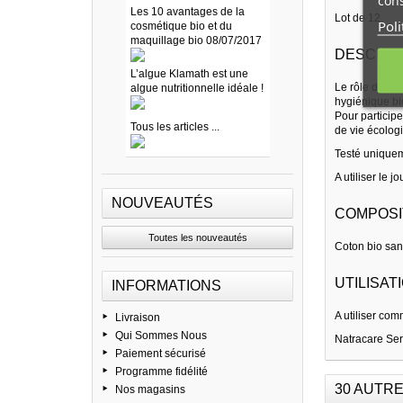
cons
Les 10 avantages de la
Lot de 12
Poli
cosmétique bio et du
maquillage bio 08/07/2017
DESCRIP
L’algue Klamath est une
Le rôle de la 
algue nutritionnelle idéale !
hygiénique bio
Pour participe
Tous les articles ...
de vie écologi
Testé uniquem
A utiliser le j
NOUVEAUTÉS
COMPOSIT
Toutes les nouveautés
Coton bio san
UTILISATI
INFORMATIONS
A utiliser com
Livraison
Qui Sommes Nous
Natracare Serv
Paiement sécurisé
Programme fidélité
30 AUTRE
Nos magasins