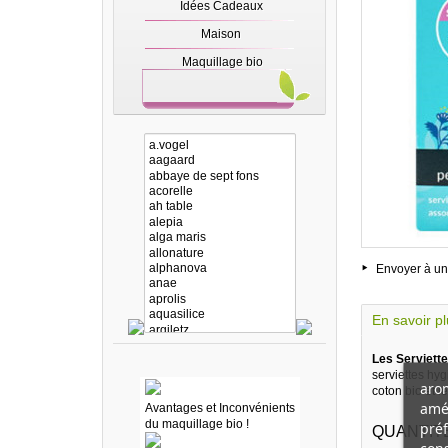
Idées Cadeaux
Maison
Maquillage bio
Envoyer à un
En savoir p
Les Serviette
serviettes hyg
arom
coton bio et l
amél
Avantages et Inconvénients
du maquillage bio !
préf
QUANTITE