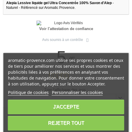
Alepia Lessive liquide gel Ultra Concentrée 100% Savon d'Alep
-
Naturel - Référencé sur Aromatic Provence.
Voir l'attestation de confiance
Avis soumis à un contrôle
5
/5
aromatic-provence.com utilise ses propres cookies et ceux
de tiers pour améliorer nos services et vous montrer des
publicités liées à vos préférences en analysant vos
habitudes de navigation. Pour donner votre consentement
à son utilisation, appuyez sur le bouton Accepter.
Calculé à partir de
6
avis client(s)
Trier l'affichage des avis :
Politique de cookies
Personnaliser les cookies
---
J'ACCEPTE
Client anonyme
publié le 17/05/2021
suite à une
REJETER TOUT
commande du 07/05/2021
5/5