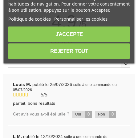
habitudes de navigation. Pour donner votre consentement
Avis soumis à un contrôle
à son utilisation, appuyez sur le bouton Accepter.
4.9
Politique de cookies
Personnaliser les cookies
/5
J'ACCEPTE
Calculé à partir de
7
avis client(s)
REJETER TOUT
Trier l'affichage des avis :
---
Louis M.
publié le 25/07/2026
suite à une commande du
05/07/2026
5/5
parfait, bons résultats
Cet avis vous a-t-il été utile ?
0
0
Oui
Non
L M.
publié le 12/10/2024
suite à une commande du