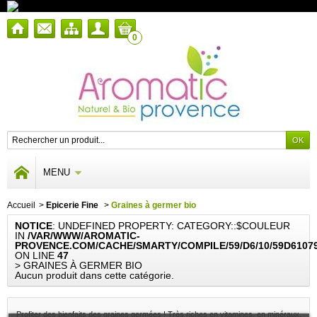
0
MENU
Accueil
>
Epicerie Fine
>
Graines à germer bio
NOTICE
: UNDEFINED PROPERTY: CATEGORY::$COULEUR
IN
/VAR/WWW/AROMATIC-
PROVENCE.COM/CACHE/SMARTY/COMPILE/59/D6/10/59D6107
ON LINE
47
> GRAINES À GERMER BIO
Aucun produit dans cette catégorie.
Profiter des bienfaits des graines germées ! Très riches en vitamines, en minéraux,