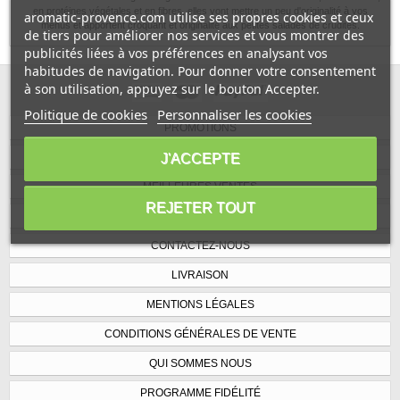
en protéines végétales et en fibres, elles vont mettre un peu d'originalité à vos
aromatic-provence.com utilise ses propres cookies et ceux
menus et apportent croquant et originalité aux petites salades de crudités.
de tiers pour améliorer nos services et vous montrer des
publicités liées à vos préférences en analysant vos
habitudes de navigation. Pour donner votre consentement
à son utilisation, appuyez sur le bouton Accepter.
Politique de cookies
Personnaliser les cookies
PROMOTIONS
NOUVEAUX PRODUITS
J'ACCEPTE
MEILLEURES VENTES
REJETER TOUT
NOS MAGASINS
CONTACTEZ-NOUS
LIVRAISON
MENTIONS LÉGALES
CONDITIONS GÉNÉRALES DE VENTE
QUI SOMMES NOUS
PROGRAMME FIDÉLITÉ