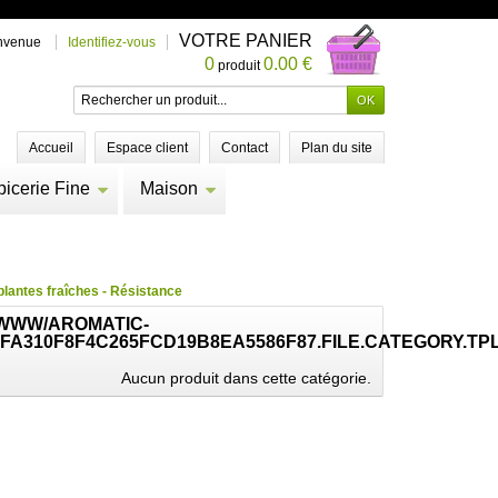
VOTRE PANIER
nvenue
Identifiez-vous
0
0.00 €
produit
Accueil
Espace client
Contact
Plan du site
picerie Fine
Maison
 plantes fraîches - Résistance
/WWW/AROMATIC-
FA310F8F4C265FCD19B8EA5586F87.FILE.CATEGORY.TP
Aucun produit dans cette catégorie.