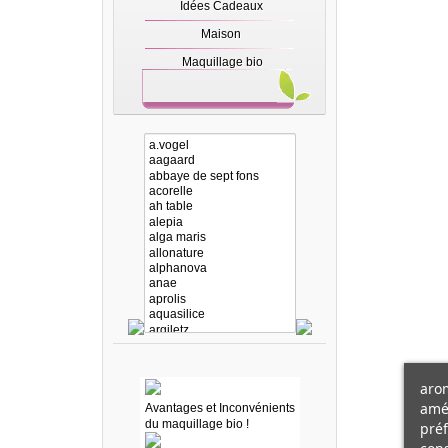
Idées Cadeaux
Maison
Maquillage bio
arom
amél
Avantages et Inconvénients
du maquillage bio !
préf