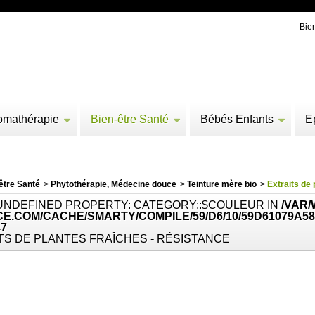
Bie
omathérapie
Bien-être Santé
Bébés Enfants
E
être Santé
>
Phytothérapie, Médecine douce
>
Teinture mère bio
>
Extraits de
 UNDEFINED PROPERTY: CATEGORY::$COULEUR IN
/VAR
E.COM/CACHE/SMARTY/COMPILE/59/D6/10/59D61079A58
47
TS DE PLANTES FRAÎCHES - RÉSISTANCE