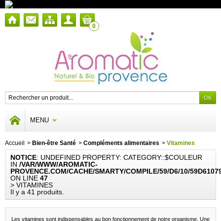
0
MENU
Accueil
>
Bien-être Santé
>
Compléments alimentaires
>
Vitamines
NOTICE
: UNDEFINED PROPERTY: CATEGORY::$COULEUR
IN
/VAR/WWW/AROMATIC-
PROVENCE.COM/CACHE/SMARTY/COMPILE/59/D6/10/59D6107
ON LINE
47
> VITAMINES
Il y a 41 produits.
Les vitamines sont indispensables au bon fonctionnement de notre organisme. Une