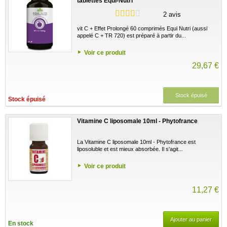
tablettes Equi-Nutri
2 avis
vit C + Effet Prolongé 60 comprimés Equi Nutri (aussi
appelé C + TR 720) est préparé à partir du...
Voir ce produit
29,67 €
Stock épuisé
Stock épuisé
Vitamine C liposomale 10ml - Phytofrance
La Vitamine C liposomale 10ml - Phytofrance est
liposoluble et est mieux absorbée. Il s'agit...
Voir ce produit
11,27 €
Ajouter au panier
En stock