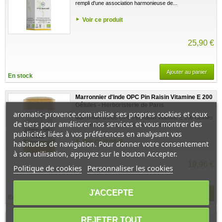
rempli d'une association harmonieuse de...
Voir ce produit
25,90 €
Ajouter au panier
En stock
Marronnier d'Inde OPC Pin Raisin Vitamine E 200
Gélules - Herboristerie de Paris
aromatic-provence.com utilise ses propres cookies et ceux
Marronnier d'Inde OPC Pin Raisin Vitamine E 200 Gélules
de tiers pour améliorer nos services et vous montrer des
- Herboristerie de Paris est un complexe...
publicités liées à vos préférences en analysant vos
Voir ce produit
habitudes de navigation. Pour donner votre consentement
à son utilisation, appuyez sur le bouton Accepter.
19,96 €
Politique de cookies
Personnaliser les cookies
J'ACCEPTE
Ajouter au panier
En stock
Ortho D3 2000 UI 750 gouttes flacon de 30ml -
REJETER TOUT