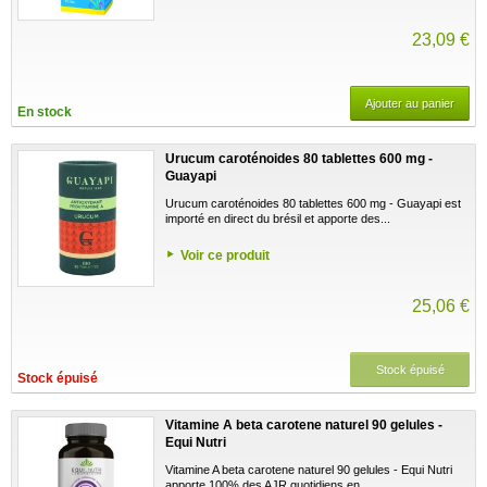
23,09 €
Ajouter au panier
En stock
Urucum caroténoides 80 tablettes 600 mg -
Guayapi
Urucum caroténoides 80 tablettes 600 mg - Guayapi est
importé en direct du brésil et apporte des...
Voir ce produit
25,06 €
Stock épuisé
Stock épuisé
Vitamine A beta carotene naturel 90 gelules -
Equi Nutri
Vitamine A beta carotene naturel 90 gelules - Equi Nutri
apporte 100% des AJR quotidiens en...