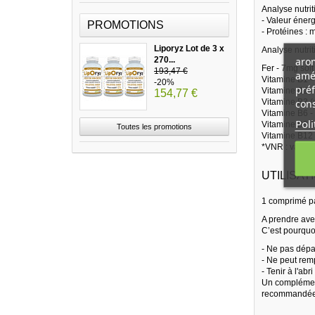
Analyse nutri
- Valeur énerg
PROMOTIONS
- Protéines : 
Liporyz Lot de 3 x
Analyse nutri
arom
270...
Fer - 7mg so
193,47 €
amél
Vitamine B1 
-20%
préf
Vitamine B2 
154,77 €
cons
Vitamine B3 
Vitamine B6 
Poli
Vitamine B9 (
Toutes les promotions
Vitamine B12
*VNR : valeur
UTILISAT
1 comprimé pa
A prendre avec
C’est pourquo
- Ne pas dépa
- Ne peut remp
- Tenir à l'ab
Un complément
recommandées.