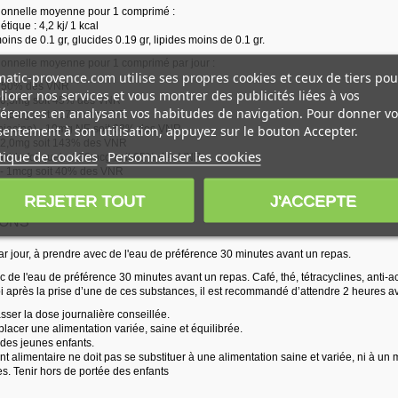
tionnelle moyenne pour 1 comprimé :
étique : 4,2 kj/ 1 kcal
moins de 0.1 gr, glucides 0.19 gr, lipides moins de 0.1 gr.
tionnelle moyenne pour 1 comprimé par jour :
atic-provence.com utilise ses propres cookies et ceux de tiers pou
it 50% des VNR
iorer nos services et vous montrer des publicités liées à vos
- 0,5mg soit 45% des VNR
érences en analysant vos habitudes de navigation. Pour donner vo
- 1,5mg soit 107% des VNR
entement à son utilisation, appuyez sur le bouton Accepter.
(niacine) - 10mg NE soit 63% des VNR
- 2,0mg soit 143% des VNR
tique de cookies
Personnaliser les cookies
acide folique) - 130mcg soit 65% des VNR
 - 1mcg soit 40% des VNR
 nutritionnelle de référence en UE
REJETER TOUT
J'ACCEPTE
IONS
r jour, à prendre avec de l'eau de préférence 30 minutes avant un repas.
 de l'eau de préférence 30 minutes avant un repas. Café, thé, tétracyclines, anti-aci
i après la prise d’une de ces substances, il est recommandé d’attendre 2 heures av
sser la dose journalière conseillée.
lacer une alimentation variée, saine et équilibrée.
ri des jeunes enfants.
 alimentaire ne doit pas se substituer à une alimentation saine et variée, ni à un 
 Tenir hors de portée des enfants