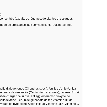
é.
concentrés (extraits de légumes, de plantes et d'algues).
iode de croissance, aux convalescents, aux personnes
halle d'algue rouge (Chondrus spec.), feuilles d'ortie (Urtica
aérienne de centaurée (Centaurium erythraea), lactose. Extrait
ent de charge : cellulose; antiagglomérants : dioxyde de
maltodextrine. Fer (II) de gluconate de fer, Vitamine B1 de
hydrate de pyridoxine, Acide folique,Vitamine B12, Vitamine C.