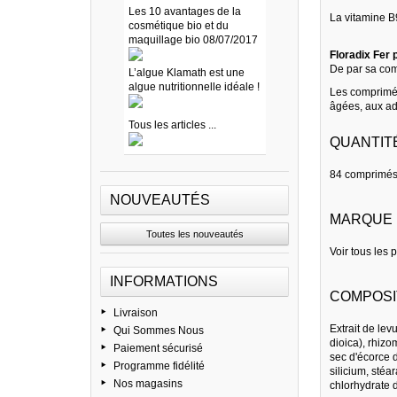
Les 10 avantages de la
La vitamine B
cosmétique bio et du
maquillage bio 08/07/2017
Floradix Fer
De par sa comp
L’algue Klamath est une
algue nutritionnelle idéale !
Les comprimé
âgées, aux adu
Tous les articles ...
QUANTIT
84 comprimé
NOUVEAUTÉS
MARQUE
Toutes les nouveautés
Voir tous les 
INFORMATIONS
COMPOSI
Livraison
Extrait de lev
Qui Sommes Nous
dioica), rhizo
Paiement sécurisé
sec d'écorce d
Programme fidélité
silicium, stéa
Nos magasins
chlorhydrate 