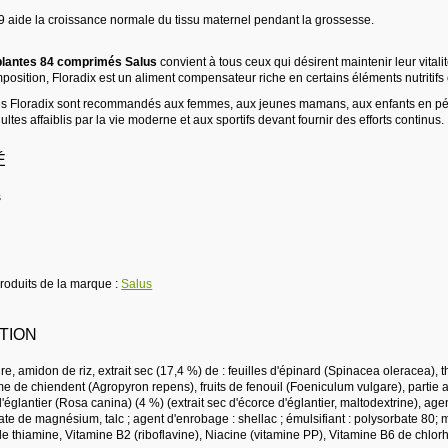
9 aide la croissance normale du tissu maternel pendant la grossesse.
 plantes 84 comprimés Salus
convient à tous ceux qui désirent maintenir leur vitalit
osition, Floradix est un aliment compensateur riche en certains éléments nutritifs 
s Floradix sont recommandés aux femmes, aux jeunes mamans, aux enfants en pér
ltes affaiblis par la vie moderne et aux sportifs devant fournir des efforts continus.
É
s
produits de la marque :
Salus
TION
ure, amidon de riz, extrait sec (17,4 %) de : feuilles d'épinard (Spinacea oleracea), t
me de chiendent (Agropyron repens), fruits de fenouil (Foeniculum vulgare), partie 
'églantier (Rosa canina) (4 %) (extrait sec d'écorce d'églantier, maltodextrine), ag
rate de magnésium, talc ; agent d'enrobage : shellac ; émulsifiant : polysorbate 80; 
de thiamine, Vitamine B2 (riboflavine), Niacine (vitamine PP), Vitamine B6 de chlor