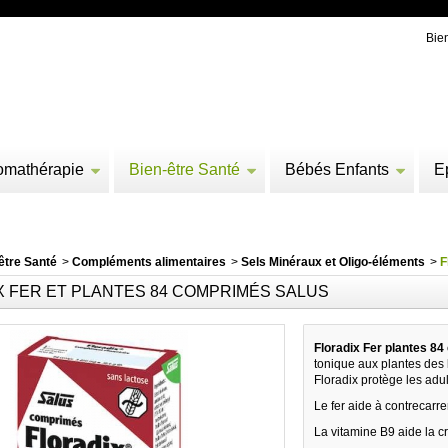
Bie
omathérapie
Bien-être Santé
Bébés Enfants
E
être Santé
>
Compléments alimentaires
>
Sels Minéraux et Oligo-éléments
>
F
X FER ET PLANTES 84 COMPRIMÉS SALUS
Floradix Fer plantes 8
tonique aux plantes des 
Floradix protège les adul
Le fer aide à contrecarrer
La vitamine B9 aide la c