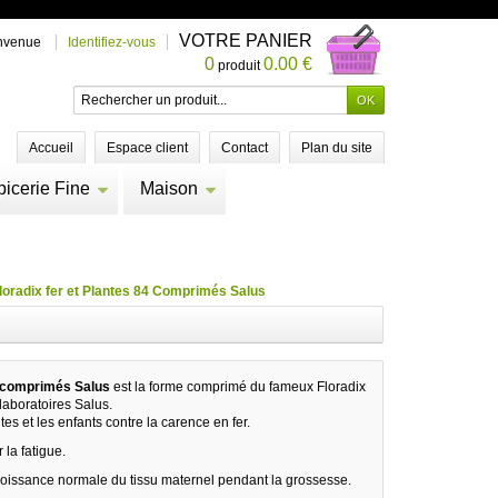
VOTRE PANIER
nvenue
Identifiez-vous
0
0.00 €
produit
Accueil
Espace client
Contact
Plan du site
picerie Fine
Maison
loradix fer et Plantes 84 Comprimés Salus
4 comprimés Salus
est la forme comprimé du fameux Floradix
laboratoires Salus.
tes et les enfants contre la carence en fer.
 la fatigue.
roissance normale du tissu maternel pendant la grossesse.