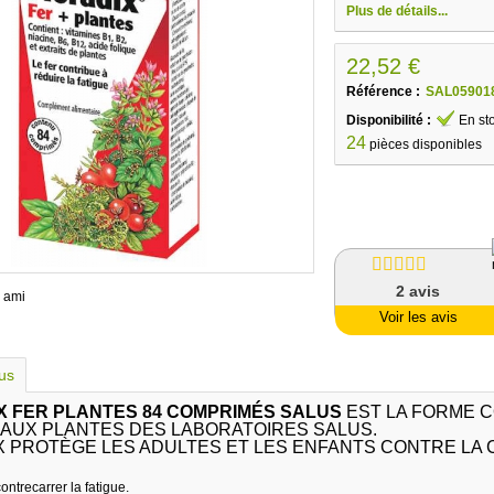
Plus de détails...
22,52 €
Référence :
SAL05901
Disponibilité :
En st
24
pièces disponibles
2
avis
 ami
Voir les avis
lus
X FER PLANTES 84 COMPRIMÉS SALUS
EST LA FORME 
 AUX PLANTES DES LABORATOIRES SALUS.
X PROTÈGE LES ADULTES ET LES ENFANTS CONTRE LA 
contrecarrer la fatigue.