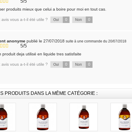
5/5
er produits mieux que celui a boire pour moi en tout cas.
 avis vous a-t-il été utile ?
0
0
Oui
Non
ient anonyme
publié le 27/07/2018
suite à une commande du 20/07/2018
5/5
 produit deja utilisé en liquide tres satisfaite
 avis vous a-t-il été utile ?
0
0
Oui
Non
S PRODUITS DANS LA MÊME CATÉGORIE :