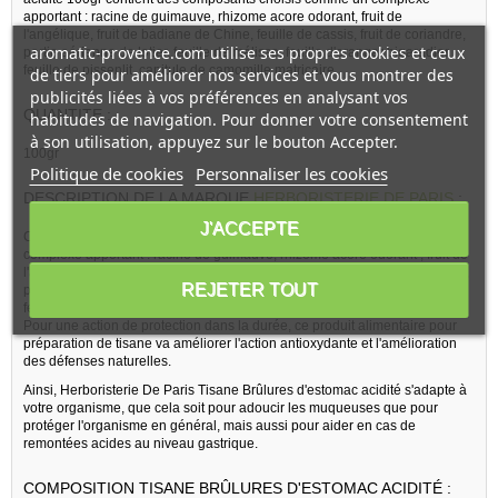
apportant : racine de guimauve, rhizome acore odorant, fruit de
l'angélique, fruit de badiane de Chine, feuille de cassis, fruit de coriandre,
aromatic-provence.com utilise ses propres cookies et ceux
partie aérienne de lotier, feuille de mélisse, feuille d'oranger bigaradier,
feuille de pissenlit, capitule de camomille matricaire.
de tiers pour améliorer nos services et vous montrer des
publicités liées à vos préférences en analysant vos
QUANTITE :
habitudes de navigation. Pour donner votre consentement
à son utilisation, appuyez sur le bouton Accepter.
100gr
Politique de cookies
Personnaliser les cookies
DESCRIPTION DE LA MARQUE
HERBORISTERIE DE PARIS
:
J'ACCEPTE
Ce produit alimentaire pour préparation de tisane est formulé avec un
complexe apportant : racine de guimauve, rhizome acore odorant , fruit de
l'angélique , fruit de badiane de Chine, feuille de cassis, fruit de coriandre,
REJETER TOUT
partie aérienne de lotier, feuille de mélisse, feuille d'oranger bigaradier,
feuille de pissenlit, capitule de camomille matricaire.
Pour une action de protection dans la durée, ce produit alimentaire pour
préparation de tisane va améliorer l'action antioxydante et l'amélioration
des défenses naturelles.
Ainsi, Herboristerie De Paris Tisane Brûlures d'estomac acidité s'adapte à
votre organisme, que cela soit pour adoucir les muqueuses que pour
protéger l'organisme en général, mais aussi pour aider en cas de
remontées acides au niveau gastrique.
COMPOSITION TISANE BRÛLURES D'ESTOMAC ACIDITÉ :