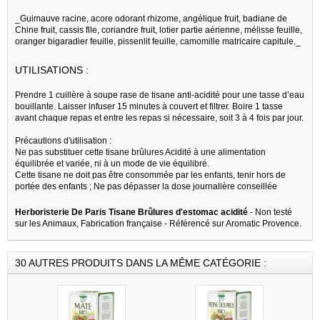
_Guimauve racine, acore odorant rhizome, angélique fruit, badiane de
Chine fruit, cassis flle, coriandre fruit, lotier partie aérienne, mélisse feuille,
oranger bigaradier feuille, pissenlit feuille, camomille matricaire capitule._
UTILISATIONS :
Prendre 1 cuillère à soupe rase de tisane anti-acidité pour une tasse d’eau
bouillante. Laisser infuser 15 minutes à couvert et filtrer. Boire 1 tasse
avant chaque repas et entre les repas si nécessaire, soit 3 à 4 fois par jour.
Précautions d'utilisation :
Ne pas substituer cette tisane brûlures Acidité à une alimentation
équilibrée et variée, ni à un mode de vie équilibré.
Cette tisane ne doit pas être consommée par les enfants, tenir hors de
portée des enfants ; Ne pas dépasser la dose journalière conseillée
Herboristerie De Paris Tisane Brûlures d'estomac acidité
- Non testé
sur les Animaux, Fabrication française - Référencé sur Aromatic Provence.
30 AUTRES PRODUITS DANS LA MÊME CATÉGORIE :