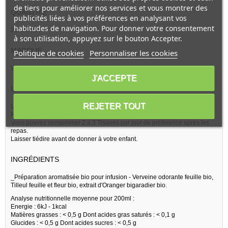
de tiers pour améliorer nos services et vous montrer des
QUANTITÉ
publicités liées à vos préférences en analysant vos
habitudes de navigation. Pour donner votre consentement
20 sachets
à son utilisation, appuyez sur le bouton Accepter.
MARQUE
Politique de cookies
Personnaliser les cookies
Voir tous les produits de la marque :
Romon Nature
J'ACCEPTE
UTILISATIONS
REJETER TOUT
Laisser infuser votre sachet dose Calmirel Apaisante Enfants Bio Romon
Nature 3 à 4 minutes dans une tasse d'eau chaude.
Vous pouvez consommer 2 à 3 Tisanes par jour de préférence après les
repas.
Laisser tiédire avant de donner à votre enfant.
INGRÉDIENTS
_Préparation aromatisée bio pour infusion - Verveine odorante feuille bio,
Tilleul feuille et fleur bio, extrait d'Oranger bigaradier bio.
Analyse nutritionnelle moyenne pour 200ml :
Energie : 6kJ - 1kcal
Matières grasses : < 0,5 g Dont acides gras saturés : < 0,1 g
Glucides : < 0,5 g Dont acides sucres : < 0,5 g