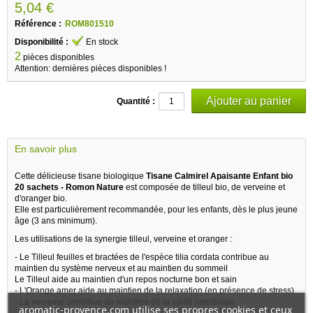
5,04 €
Référence :
ROM801510
Disponibilité :
En stock
2
pièces disponibles
Attention: dernières pièces disponibles !
Quantité :
En savoir plus
Cette délicieuse tisane biologique
Tisane Calmirel Apaisante Enfant bio
20 sachets - Romon Nature
est composée de tilleul bio, de verveine et
d'oranger bio.
Elle est particulièrement recommandée, pour les enfants, dès le plus jeune
âge (3 ans minimum).
Les utilisations de la synergie tilleul, verveine et oranger :
- Le Tilleul feuilles et bractées de l'espèce tilia cordata contribue au
maintien du système nerveux et au maintien du sommeil
Le Tilleul aide au maintien d'un repos nocturne bon et sain
- L'Orange amer aide au maintien de la relaxation (en présence de stress)
- La verveine contribue au maintien de la santé intestinale
aromatic-provence.com utilise ses propres cookies et ceux