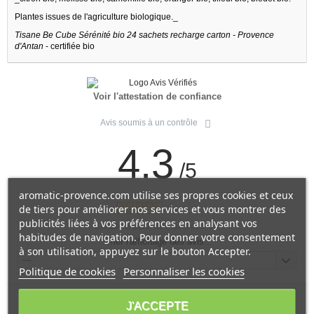
Plantes issues de l'agriculture biologique._
Tisane Be Cube Sérénité bio 24 sachets recharge carton - Provence
d'Antan
- certifiée bio
Voir l'attestation de confiance
Avis soumis à un contrôle
4.3
/5
aromatic-provence.com utilise ses propres cookies et ceux
de tiers pour améliorer nos services et vous montrer des
publicités liées à vos préférences en analysant vos
Calculé à partir de
7
avis client(s)
habitudes de navigation. Pour donner votre consentement
Trier l'affichage des avis :
à son utilisation, appuyez sur le bouton Accepter.
---
Politique de cookies
Personnaliser les cookies
J'ACCEPTE
E A.
publié le 28/01/2025
suite à une commande du