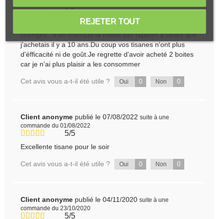
07/01/2025
1/5
REJETER TOUT
Les ingrédients composants vos tisanes ont bien
changés...Il en manque la moitié par rapport a celles que
j'achetais il y a 10 ans.Du coup vos tisanes n'ont plus
d'éfficacité ni de goût.Je regrette d'avoir acheté 2 boites
car je n'ai plus plaisir a les consommer
Cet avis vous a-t-il été utile ?
0
0
Oui
Non
Client anonyme
publié le 07/08/2022
suite à une
commande du 01/08/2022
5/5
Excellente tisane pour le soir
Cet avis vous a-t-il été utile ?
0
0
Oui
Non
Client anonyme
publié le 04/11/2020
suite à une
commande du 23/10/2020
5/5