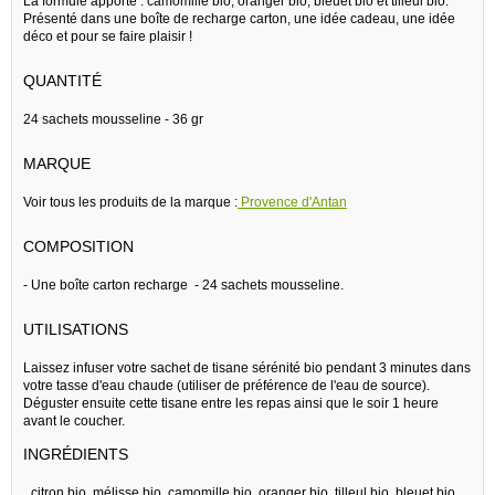
La formule apporte : camomille bio, oranger bio, bleuet bio et tilleul bio.
Présenté dans une boîte de recharge carton, une idée cadeau, une idée
déco et pour se faire plaisir !
QUANTITÉ
24 sachets mousseline - 36 gr
MARQUE
Voir tous les produits de la marque :
Provence d'Antan
COMPOSITION
- Une boîte carton recharge - 24 sachets mousseline.
UTILISATIONS
Laissez infuser votre sachet de tisane sérénité bio pendant 3 minutes dans
votre tasse d'eau chaude (utiliser de préférence de l'eau de source).
Déguster ensuite cette tisane entre les repas ainsi que le soir 1 heure
avant le coucher.
INGRÉDIENTS
_citron bio, mélisse bio, camomille bio, oranger bio, tilleul bio, bleuet bio.