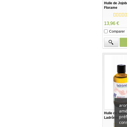
Huile de Jojob
Florame
13,96 €
Comparer
arom
amél
Huile de Ricin
préf
Ladrôme
cons