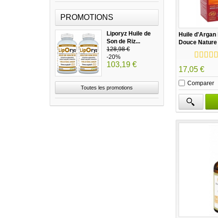
PROMOTIONS
Liporyz Huile de
Huile d'Argan 
Son de Riz...
Douce Nature
128,98 €
-20%
103,19 €
17,05 €
Comparer
Toutes les promotions