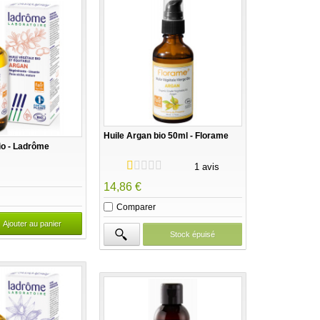
Huile Argan bio 50ml - Florame
io - Ladrôme
1 avis
14,86 €
Comparer
Ajouter au panier
Stock épuisé