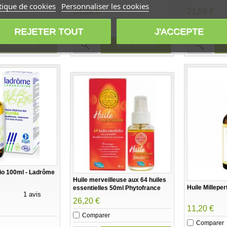
tique de cookies
Personnaliser les cookies
14,94 €
21,89 €
Comparer
Comparer
REJETER TOUT
J'ACCEPTE
Stock épuisé
Ajouter au panier
bio 100ml - Ladrôme
Huile merveilleuse aux 64 huiles
Huile Milleper
essentielles 50ml Phytofrance
1 avis
26,20 €
11,20 €
Comparer
Comparer