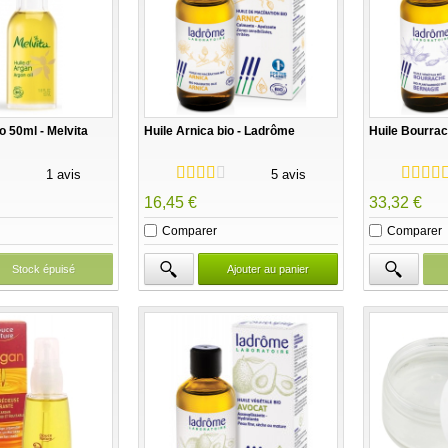
o 50ml - Melvita
Huile Arnica bio - Ladrôme
Huile Bourrac
1 avis
5 avis
16,45 €
33,32 €
Comparer
Comparer
Stock épuisé
Ajouter au panier