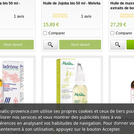
a bio 50 ml -
Huile de Jojoba bio 50 ml - Melvita
Huile de mas
extraits de b
Weleda
1 avis
1 avis
15,89 €
27,29 €
Comparer
Comparer
Stock épuisé
Stock épuisé
atic-provence.com utilise ses propres cookies et ceux de tiers pou
iorer nos services et vous montrer des publicités liées à vos
 bio 100ml -
Huile de Ricin bio 50 ml - Melvita
Huile de Rose
érences en analysant vos habitudes de navigation. Pour donner vo
- Florame
entement à son utilisation, appuyez sur le bouton Accepter.
4 avis
2 avis