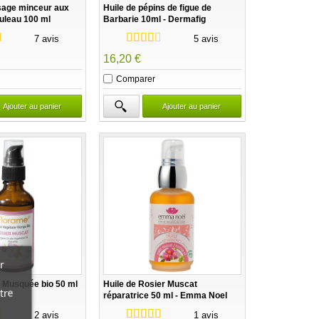
sage minceur aux
Huile de pépins de figue de
ouleau 100 ml
Barbarie 10ml - Dermafig
7 avis
5 avis
16,20 €
Comparer
Ajouter au panier
Ajouter au panier
r
 Musquée bio 50 ml
Huile de Rosier Muscat
tre
réparatrice 50 ml - Emma Noel
2 avis
1 avis