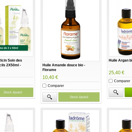
Ricin Soin des
Huile Argan b
Huile Amande douce bio -
cils 2X50ml -
Florame
25,40 €
10,40 €
Comparer
Comparer
Stock épuisé
Stock épuisé