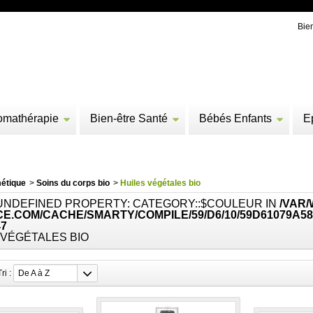
Bie
omathérapie
Bien-être Santé
Bébés Enfants
E
étique
>
Soins du corps bio
>
Huiles végétales bio
 UNDEFINED PROPERTY: CATEGORY::$COULEUR IN
/VAR
E.COM/CACHE/SMARTY/COMPILE/59/D6/10/59D61079A58
47
 VÉGÉTALES BIO
Tri :
De A à Z