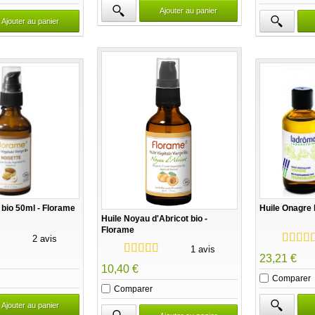
Ajouter au panier
Ajouter au panier
 bio 50ml - Florame
Huile Onagre 
Huile Noyau d'Abricot bio -
Florame
2 avis
1 avis
23,21 €
10,40 €
Comparer
Comparer
Ajouter au panier