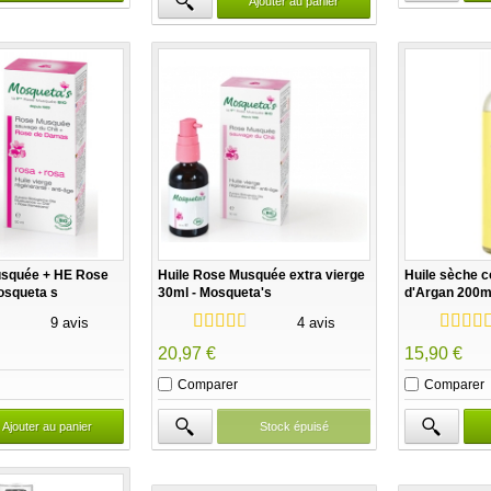
Ajouter au panier
usquée + HE Rose
Huile Rose Musquée extra vierge
Huile sèche co
osqueta s
30ml - Mosqueta's
d'Argan 200m
9 avis
4 avis
20,97 €
15,90 €
Comparer
Comparer
Ajouter au panier
Stock épuisé