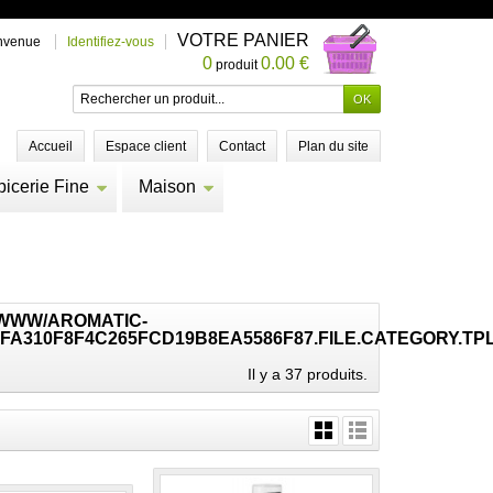
VOTRE PANIER
nvenue
Identifiez-vous
0
0.00 €
produit
Accueil
Espace client
Contact
Plan du site
picerie Fine
Maison
/WWW/AROMATIC-
FA310F8F4C265FCD19B8EA5586F87.FILE.CATEGORY.TP
Il y a 37 produits.