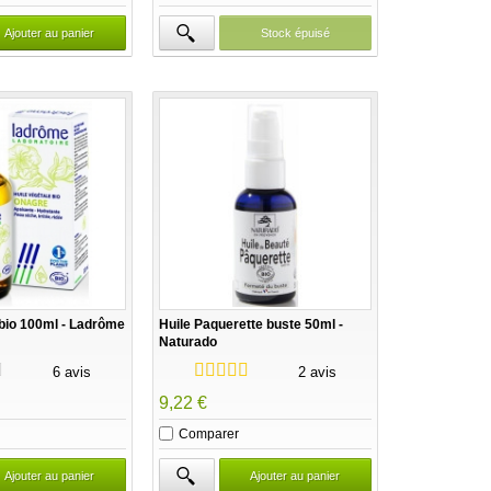
Stock épuisé
Ajouter au panier
bio 100ml - Ladrôme
Huile Paquerette buste 50ml -
Naturado
6 avis
2 avis
9,22 €
Comparer
Ajouter au panier
Ajouter au panier