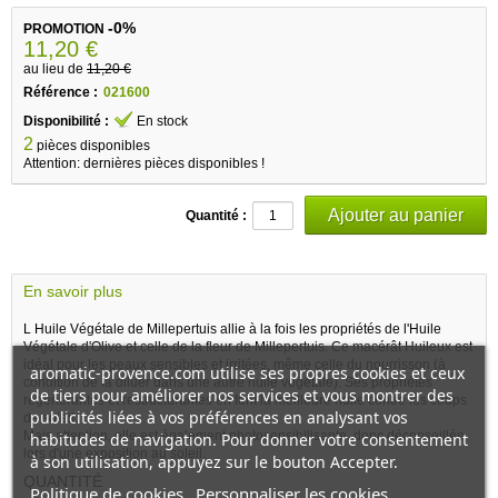
-0%
PROMOTION
11,20 €
au lieu de
11,20 €
Référence :
021600
Disponibilité :
En stock
2
pièces disponibles
Attention: dernières pièces disponibles !
Quantité :
En savoir plus
L Huile Végétale de Millepertuis allie à la fois les propriétés de l'Huile
Végétale d'Olive et celle de la fleur de Millepertuis. Ce macérât Huileux est
idéal pour les peaux sensibles et irritées, même celle du nourrisson (à
aromatic-provence.com utilise ses propres cookies et ceux
condition de la diluer dans une autre huile végétale). Ses propriétés
de tiers pour améliorer nos services et vous montrer des
régénérantes et restructurantes en font la meilleure huile contre les coups
publicités liées à vos préférences en analysant vos
de soleil.
Mais attention, elle est également photosensibilisante, donc déconseillée
habitudes de navigation. Pour donner votre consentement
lors d'une exposition au soleil.
à son utilisation, appuyez sur le bouton Accepter.
QUANTITÉ
Politique de cookies
Personnaliser les cookies