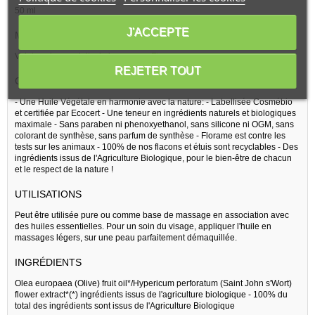
50 ml
J'ACCEPTE
MARQUE
Voir tous les produits de la marque :
Florame
REJETER TOUT
CARACTÉRISTIQUES
- Une Huile Végétale en harmonie avec la nature: - Labellisée Cosmébio
et certifiée par Ecocert - Une teneur en ingrédients naturels et biologiques
maximale - Sans paraben ni phenoxyethanol, sans silicone ni OGM, sans
colorant de synthèse, sans parfum de synthèse - Florame est contre les
tests sur les animaux - 100% de nos flacons et étuis sont recyclables - Des
ingrédients issus de l'Agriculture Biologique, pour le bien-être de chacun
et le respect de la nature !
UTILISATIONS
Peut être utilisée pure ou comme base de massage en association avec
des huiles essentielles. Pour un soin du visage, appliquer l'huile en
massages légers, sur une peau parfaitement démaquillée.
INGRÉDIENTS
Olea europaea (Olive) fruit oil*/Hypericum perforatum (Saint John s'Wort)
flower extract*(*) ingrédients issus de l'agriculture biologique - 100% du
total des ingrédients sont issus de l'Agriculture Biologique