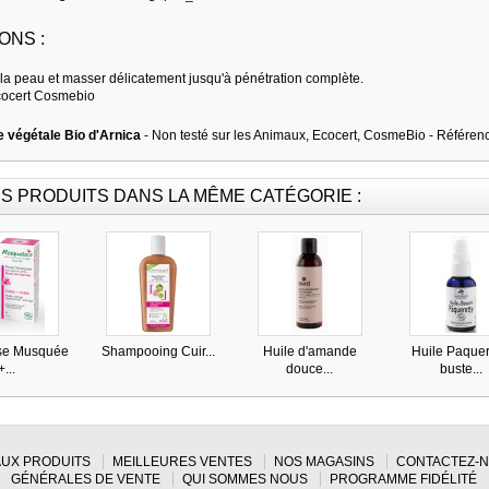
ONS :
 la peau et masser délicatement jusqu'à pénétration complète.
Ecocert Cosmebio
le végétale Bio d'Arnica
- Non testé sur les Animaux, Ecocert, CosmeBio - Référen
S PRODUITS DANS LA MÊME CATÉGORIE :
se Musquée
Shampooing Cuir...
Huile d'amande
Huile Paquer
+...
douce...
buste...
UX PRODUITS
MEILLEURES VENTES
NOS MAGASINS
CONTACTEZ-
GÉNÉRALES DE VENTE
QUI SOMMES NOUS
PROGRAMME FIDÉLITÉ