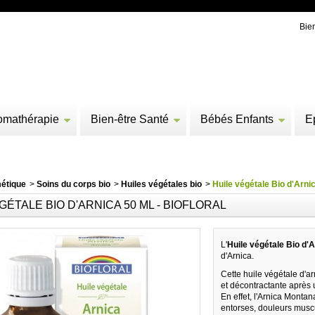
Bie
omathérapie
Bien-être Santé
Bébés Enfants
E
étique
>
Soins du corps bio
>
Huiles végétales bio
>
Huile végétale Bio d'Arnic
GÉTALE BIO D'ARNICA 50 ML - BIOFLORAL
L'
Huile végétale Bio d'A
d'Arnica.
Cette huile végétale d'ar
et décontractante après 
En effet, l'Arnica Monta
entorses, douleurs muscul