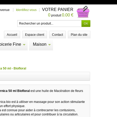
VOTRE PANIER
nvenue
Identifiez-vous
0
0.00 €
produit
Accueil
Espace client
Contact
Plan du site
picerie Fine
Maison
a 50 ml - Biofloral
rnica 50 ml Biofloral
est une huile de Macération de fleurs
nica bio est à utiliser en massage pour son action stimulante
un effort physique.
na est connue pour aider à contrecarrer les contusions,
aires ou articulaires et pour contribuer à la circulation.