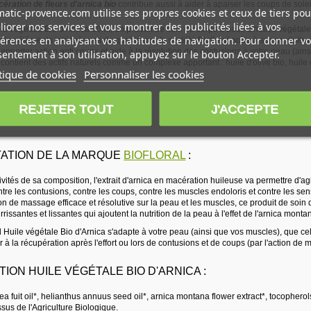
cération de fleurs d'arnica bio
contribue aussi à aider à apaiser les coups de soleil
atic-provence.com utilise ses propres cookies et ceux de tiers pou
iorer nos services et vous montrer des publicités liées à vos
le végétale Bio d'Arnica 50ml, un produit de soin du corps à base d'huiles végétale
érences en analysant vos habitudes de navigation. Pour donner vo
 les éléments intrinsèques de qualité que la société Biofloral porte à ses produits
pporter action anti coups et aide à la résolution des contusions à votre peau (ains
entement à son utilisation, appuyez sur le bouton Accepter.
contient des actifs naturels comme un complexe apportant : huile d'olive bio, huile 
tique de cookies
Personnaliser les cookies
 :
REJETER TOUT
J'ACCEPTE
ATION DE LA MARQUE
BIOFLORAL
:
vités de sa composition, l'extrait d'arnica en macération huileuse va permettre d'agir
ontre les contusions, contre les coups, contre les muscles endoloris et contre les sens
n de massage efficace et résolutive sur la peau et les muscles, ce produit de soin 
rissantes et lissantes qui ajoutent la nutrition de la peau à l'effet de l'arnica monta
al Huile végétale Bio d'Arnica s'adapte à votre peau (ainsi que vos muscles), que cel
 à la récupération après l'effort ou lors de contusions et de coups (par l'action de
ION HUILE VÉGÉTALE BIO D'ARNICA :
 fuit oil*, helianthus annuus seed oil*, arnica montana flower extract*, tocopherol
ssus de l'Agriculture Biologique._