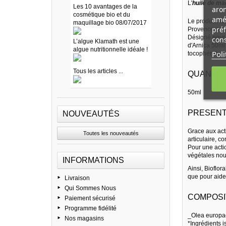
L'
huile de ma
Les 10 avantages de la
arom
cosmétique bio et du
amél
Le produit Hui
maquillage bio 08/07/2017
préf
Provence pour
Désigné pour a
cons
L’algue Klamath est une
d'Arnica 50ml 
algue nutritionnelle idéale !
Poli
tocophérols.
Tous les articles ...
QUANTITE
50ml
PRESENT
NOUVEAUTÉS
Grace aux acti
Toutes les nouveautés
articulaire, c
Pour une actio
végétales nour
INFORMATIONS
Ainsi, Bioflor
que pour aider
Livraison
Qui Sommes Nous
COMPOSIT
Paiement sécurisé
Programme fidélité
_Olea europaea
Nos magasins
*Ingrédients i