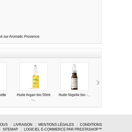
cé sur Aromatic Provence.
›
ette
Huile Argan bio 50ml
Huile Nigelle bio -...
Huile Argan bio -
-...
Ladrôme
NOUS
LIVRAISON
MENTIONS LÉGALES
CONDITIONS
SITEMAP
LOGICIEL E-COMMERCE PAR PRESTASHOP™