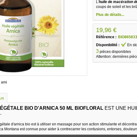
L'
huile de macération de
coups de soleil et les brû
Plus de détails...
19,96 €
Référence :
BIO86583
Disponibilité :
En st
3
pièces disponibles
Attention: dernières pièc
 ami
lus
VÉGÉTALE BIO D'ARNICA 50 ML BIOFLORAL
EST UNE HUI
.
gétale d'arnica bio est à utiliser en massage pour son action stimulante et décontra
nica Montana est connue pour aider à contrecarrer les contusions, entorses, douleurs