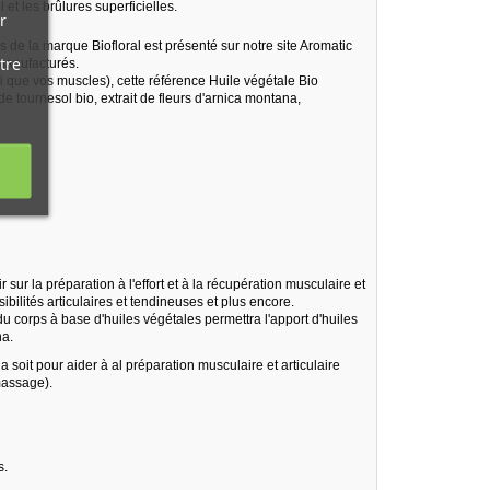
 et les brûlures superficielles.
r
s de la marque Biofloral est présenté sur notre site Aromatic
tre
 manufacturés.
i que vos muscles), cette référence Huile végétale Bio
de tournesol bio, extrait de fleurs d'arnica montana,
 sur la préparation à l'effort et à la récupération musculaire et
ibilités articulaires et tendineuses et plus encore.
du corps à base d'huiles végétales permettra l'apport d'huiles
na.
a soit pour aider à al préparation musculaire et articulaire
 massage).
s.