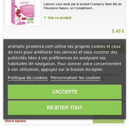
Laissez vous tenté par le produit Cranberry flash Bio de
Fleurance Nature, un Complément...
Voir ce produit
9,48 €
aromatic-provence.com utilise ses propres cookies et ceux
Ajouter au panier
En stock
de tiers pour améliorer nos services et vous montrer des
publicités liées à vos préférences en analysant vos
habitudes de navigation. Pour donner votre consentement
Recharge Rouge à lèvres métal n°205 rose...
à son utilisation, appuyez sur le bouton Accepter.
Nous avons trouvé la solution pour vous satisfaire en
Politique de cookies
Personnaliser les cookies
terme de maquillage de qualité, la Recharge...
Voir ce produit
J'ACCEPTE
16,90 €
REJETER TOUT
Stock épuisé
Stock épuisé