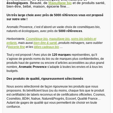
écologiques
. Beauté, de
Maquillage bio
et de produits santé,
bien-être, bébé, maison, épicerie fine…
Un très large choix avec près de 5000 références vous est proposé
sur notre site !
Aromatic Provence, c’est d’abord un vaste choix de cosmétiques bio,
naturels et écologiques, avec près de
5000 références
.
Herboristerie,
Cosmétique bio
,
maquillage bio
,
soins bio bébés et
enfants
, mais aussi
bien-être & santé
, produits ménagers, sans oublier
l’
épicerie fine
et les
idées cadeaux bio
…
Tout y est proposé ! Avec plus de
120 marques
représentées, qu’il
s’agisse de grands noms du bio ou de marques plus confidentielles, de
produits haut de gamme ou encore d’articles accessibles au plus grand
nombre,
Aromatic Provence
s’adapte à toutes les envies et à tous les
budgets.
Des produits de qualité, rigoureusement sélectionnés
Nous avons sélectionné de façon rigoureuse les produits que nous
proposons. Ils bénéficient tous (ou du moins, chaque fois que le produit
est certifiable) de labels reconnus et de certifications officielles. Cosmos,
Cosmébio, BDIH, Natrue, Nature&Progrès, Ecocert, Qualité France…
Autant de gages de qualité qui vous permettent de choisir en toute
confiance.