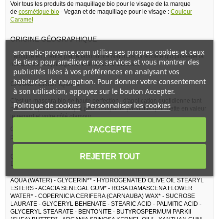
Voir tous les produits de maquillage bio pour le visage de la marque
de
cosmétique bio
- Vegan et de maquillage pour le visage :
Couleur
Caramel
ORIGINE GÉOGRAPHIQUE
aromatic-provence.com utilise ses propres cookies et ceux
Fabriqué en France par le laboratoire Naturcos, la société qui possède la
de tiers pour améliorer nos services et vous montrer des
marque de maquillage minéral Couleur Caramel.
publicités liées à vos préférences en analysant vos
habitudes de navigation. Pour donner votre consentement
CARACTÉRISTIQUES
à son utilisation, appuyez sur le bouton Accepter.
C'est un mascara bio de haute perfection, d'application quotidienne tant
Politique de cookies
Personnaliser les cookies
par sa simplicité, le fait qu'il peut s'emporter partout et qu'il mette en valeur
le regard et votre côté glamour.
J'ACCEPTE
Ce
cosmétique bio
pour les yeux est une solution très protectrice et
procure à vos yeux douceur, protection et hydratation au quotidien.
REJETER TOUT
COMPOSITION DE RECHARGE MASCARA NATUREL N°42
BRUN VOLUMATEUR - COULEUR CARAMEL
AQUA (WATER) - GLYCERIN** - HYDROGENATED OLIVE OIL STEARYL
ESTERS - ACACIA SENEGAL GUM* - ROSA DAMASCENA FLOWER
WATER* - COPERNICIA CERIFERA (CARNAUBA) WAX* - SUCROSE
LAURATE - GLYCERYL BEHENATE - STEARIC ACID - PALMITIC ACID -
GLYCERYL STEARATE - BENTONITE - BUTYROSPERMUM PARKII