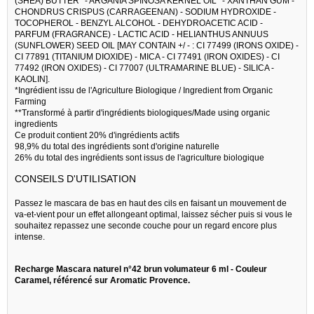
(SHEA) BUTTER* - ARGANIA SPINOSA KERNEL OIL* - XANTHAN GUM -
CHONDRUS CRISPUS (CARRAGEENAN) - SODIUM HYDROXIDE -
TOCOPHEROL - BENZYL ALCOHOL - DEHYDROACETIC ACID -
PARFUM (FRAGRANCE) - LACTIC ACID - HELIANTHUS ANNUUS
(SUNFLOWER) SEED OIL [MAY CONTAIN +/ - : CI 77499 (IRONS OXIDE) -
CI 77891 (TITANIUM DIOXIDE) - MICA - CI 77491 (IRON OXIDES) - CI
77492 (IRON OXIDES) - CI 77007 (ULTRAMARINE BLUE) - SILICA -
KAOLIN].
*Ingrédient issu de l'Agriculture Biologique / Ingredient from Organic
Farming
**Transformé à partir d'ingrédients biologiques/Made using organic
ingredients
Ce produit contient 20% d'ingrédients actifs
98,9% du total des ingrédients sont d'origine naturelle
26% du total des ingrédients sont issus de l'agriculture biologique
CONSEILS D'UTILISATION
Passez le mascara de bas en haut des cils en faisant un mouvement de
va-et-vient pour un effet allongeant optimal, laissez sécher puis si vous le
souhaitez repassez une seconde couche pour un regard encore plus
intense.
Recharge Mascara naturel n°42 brun volumateur 6 ml - Couleur
Caramel, référencé sur Aromatic Provence.