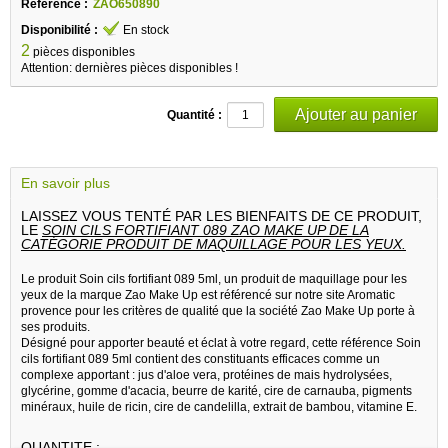
Référence :
ZAO650890
Disponibilité :
En stock
2
pièces disponibles
Attention: dernières pièces disponibles !
Quantité :
En savoir plus
LAISSEZ VOUS TENTÉ PAR LES BIENFAITS DE CE PRODUIT,
LE
SOIN CILS FORTIFIANT 089 ZAO MAKE UP DE LA
CATÉGORIE PRODUIT DE MAQUILLAGE POUR LES YEUX.
Le produit Soin cils fortifiant 089 5ml, un produit de maquillage pour les
yeux de la marque Zao Make Up est référencé sur notre site Aromatic
provence pour les critères de qualité que la société Zao Make Up porte à
ses produits.
Désigné pour apporter beauté et éclat à votre regard, cette référence Soin
cils fortifiant 089 5ml contient des constituants efficaces comme un
complexe apportant : jus d'aloe vera, protéines de mais hydrolysées,
glycérine, gomme d'acacia, beurre de karité, cire de carnauba, pigments
minéraux, huile de ricin, cire de candelilla, extrait de bambou, vitamine E.
QUANTITE :