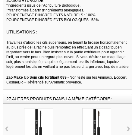
SODIUM HYDROXIDE
*ingrédients issus de l'Agriculture Biologique.
**transformés à partir d'ingrédients biologiques.
POURCENTAGE D'INGRÉDIENTS NATURELS : 100%
POURCENTAGE D'INGRÉDIENTS BIOLOGIQUES : 58%._
UTILISATIONS :
Travaillez d'abord les cils supérieurs, en tenant la brosse horizontalement
au plus près de la racine puis remontez en effectuant un zigzag tout en
regardant vers le bas. Bien insister sur la partie extérieure pour agrandir
l'œil, au centre pour un regard plus ouvert. Si vous désirez un maquillage
soir, plus sophistiqué, maquillez également les cils inférieurs, tapotez
légèrement les cils en veillant à ne pas les surcharger avec trop de matière
Zao Make Up Soin cils fortifiant 089
- Non testé sur les Animaux, Ecocert,
CosmeBio - Référencé sur Aromatic provence.
27 AUTRES PRODUITS DANS LA MÊME CATÉGORIE :
‹
›