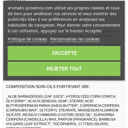
aromatic-provence.com utilise ses propres cookies et ceux
5ml
de tiers pour améliorer nos services et vous montrer des
publicités liées à vos préférences en analysant vos
DESCRIPTION DE LA MARQUE ZAO MAKE UP :
habitudes de navigation. Pour donner votre consentement
à son utilisation, appuyez sur le bouton Accepter.
Le rôle de la cosmétique de Maquillage bio est de soutenir l'organisme en
cas de carence localisée ou de dysfonctionnement ; et ceci de façon
Politique de cookies
Personnaliser les cookies
naturelle et équilibrée.
Zao Make Up est la marque de référence de la cosmétique de Maquillage
bio, mise au point et produite par les Laboratoires Zao Make Up, sis en
J'ACCEPTE
France.
Pour votre beauté au naturel, ce produit de maquillage pour les yeux va
améliorer le renforcement de vos cils, leur nutrition et leur hydratation.
REJETER TOUT
Ainsi, Zao Make Up Soin cils fortifiant 089 s'adapte à votre regard, que cela
soit lors de votre maquillage quotidien ou pour des occasions spéciales.
COMPOSITION SOIN CILS FORTIFIANT 089 :
_ALOE BARBADENSIS LEAF JUICE*, HYDROLYZED CORN STARCH,
GLYCERIN**, ACACIA SENEGAL GUM*, STEARIC ACID,
BUTYROSPERMUM PARKII (SHEA) BUTTER*, COPERNICIA CERIFERA
(CARNAUBA) WAX*, GLYCERYL STEARATE, MAGNESIUM ALUMINUM
SILICATE, RICINUS COMMUNIS (CASTOR) SEED OIL*, EUPHORBIA
CERIFERA (CANDELILLA) WAX, PARFUM (FRAGRANCE), BAMBUSA
VULGARIS LEAF EXTRACT*, TOCOPHEROL, CI 77820 (SILVER),