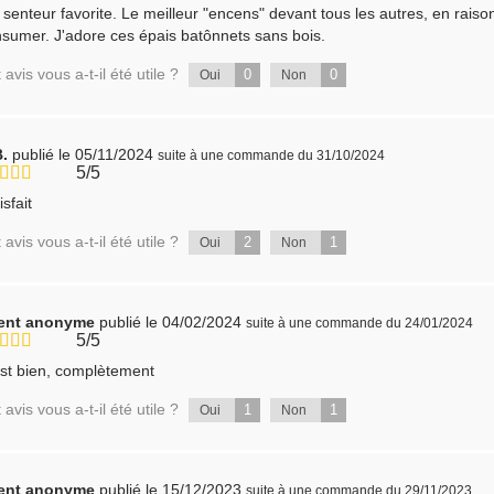
senteur favorite. Le meilleur "encens" devant tous les autres, en raiso
sumer. J'adore ces épais batônnets sans bois.
 avis vous a-t-il été utile ?
0
0
Oui
Non
B.
publié le 05/11/2024
suite à une commande du 31/10/2024
5/5
isfait
 avis vous a-t-il été utile ?
2
1
Oui
Non
ient anonyme
publié le 04/02/2024
suite à une commande du 24/01/2024
5/5
st bien, complètement
 avis vous a-t-il été utile ?
1
1
Oui
Non
ient anonyme
publié le 15/12/2023
suite à une commande du 29/11/2023