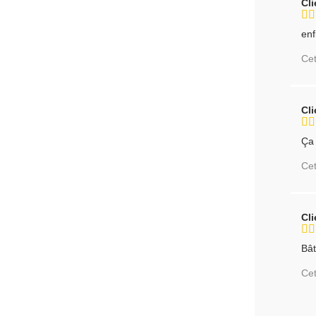
Cl
enf
Cet
Cl
Ça 
Cet
Cl
Bât
Cet