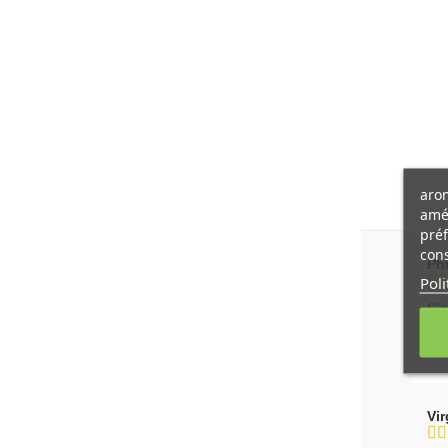
arom
amél
préf
cons
Ph
Poli
C’e
Cet
Vir