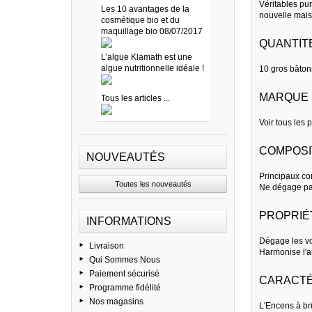
Véritables pu
Les 10 avantages de la
nouvelle mais
cosmétique bio et du
maquillage bio 08/07/2017
QUANTIT
L’algue Klamath est une
algue nutritionnelle idéale !
10 gros bâton
MARQUE
Tous les articles ...
Voir tous les 
COMPOSI
NOUVEAUTÉS
Principaux co
Toutes les nouveautés
Ne dégage pas
PROPRIÉ
INFORMATIONS
Dégage les voi
Livraison
Harmonise l'a
Qui Sommes Nous
Paiement sécurisé
CARACTÉ
Programme fidélité
Nos magasins
L'Encens à brû