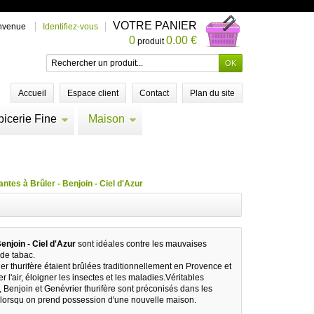
VOTRE PANIER
nvenue
Identifiez-vous
0
0.00 €
produit
Accueil
Espace client
Contact
Plan du site
picerie Fine
Maison
antes à Brûler - Benjoin - Ciel d'Azur
enjoin - Ciel d'Azur
sont idéales contre les mauvaises
 de tabac.
r thurifère étaient brûlées traditionnellement en Provence et
r l'air, éloigner les insectes et les maladies.Véritables
, Benjoin et Genévrier thurifère sont préconisés dans les
lorsqu on prend possession d'une nouvelle maison.