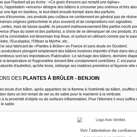
e que Flaubert ait pu écrire : «Ce grain d'encens qui remplit une église».
urs, l'appellation «encens» désigne des bâtons à consumer peu onéreux et très ab
r une tige en bambou, le tout étant ensuite trempé dans des parfums.
ons d'économie, ces produits peu coûteux ne contiennent en général pas de résines
iverses origines (pétrochimie le plus souvent) et de compositions non signalées.
ertes, mais de basse qualité, ils peuvent malheureusement être parfois nocifs pour 
ence (Pays du soleil et des parfums), a choisi de se démarquer de ces produits, d'
nt la connotation est désormais trop floue, et surtout en utilisant comme par le p
èdre, l'Eucalyptus, l'Oliban la Myrrhe, etc..
t le seul fabricant de «Plantes à Brûler» en France et sans doute en Occident.
s producteurs plongent simplement des bâtons inodores importés d'Asie dans des 
 nombreux sont les importateurs !Fabrication :Le séchage des bâtons, dernière étape
e la température et l'hygrométrie doivent être constamment contrôlées. C est parce
naturelle d'autrefois, qu'elle broie, mélange ses matières premières et façonne ell
IONS DES
PLANTES À BRÛLER - BENJOIN
es bouts d'un bâton, après apparition de la flamme à l'extrémité du bâton, soufflez 
ton dans un bol rempli de sel ou de sable pour le maintenir à la verticale.
à la proximité d'objets ou de surfaces inflammables. Pour l'éteindre il vous suffira
 le sable.
Voir l'attestation de confiance