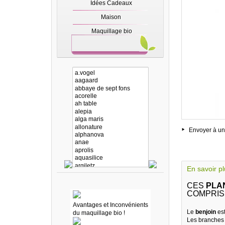
Idées Cadeaux
Maison
Maquillage bio
Envoyer à un
En savoir p
CES
PLAN
COMPRIS
Avantages et Inconvénients
Le
benjoin
est
du maquillage bio !
Les branches d