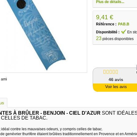
Plus de détails...
9,41 €
Référence :
PAB.B
Disponibilité :
En st
23
pièces disponibles
 ami
46
avis
Voir les avis
lus
TES À BRÛLER - BENJOIN - CIEL D'AZUR
SONT IDÉALES
 CELLES DE TABAC.
 idéal contre les mauvaises odeurs, y compris celles de tabac.
e genévrier thurifère étaient brûlées traditionnellement en Provence et en Arménie af