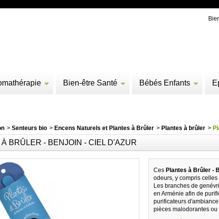
Bie
omathérapie
Bien-être Santé
Bébés Enfants
E
on
>
Senteurs bio
>
Encens Naturels et Plantes à Brûler
>
Plantes à brûler
>
Pl
À BRÛLER - BENJOIN - CIEL D'AZUR
Ces
Plantes à Brûler - B
odeurs, y compris celles
Les branches de genévrie
en Arménie afin de purifie
purificateurs d'ambiance
pièces malodorantes ou 