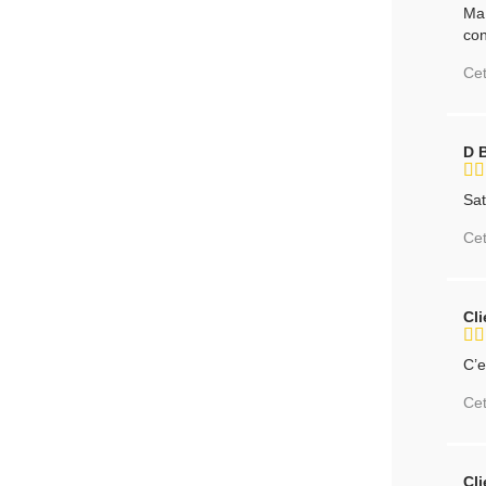
Ma 
con
Cet
D 
Sat
Cet
Cl
C’e
Cet
Cl