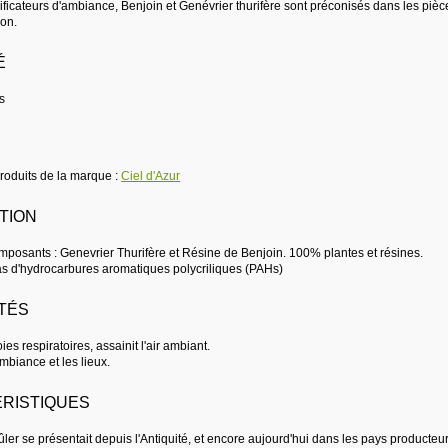
rificateurs d'ambiance, Benjoin et Genévrier thurifère sont préconisés dans les pi
on.
É
s
produits de la marque :
Ciel d'Azur
TION
mposants : Genevrier Thurifère et Résine de Benjoin. 100% plantes et résines.
 d'hydrocarbures aromatiques polycriliques (PAHs)
TÉS
es respiratoires, assainit l'air ambiant.
mbiance et les lieux.
RISTIQUES
ler se présentait depuis l'Antiquité, et encore aujourd'hui dans les pays producteu