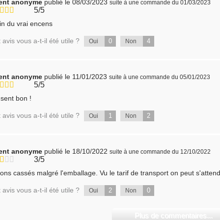
ient anonyme
publié le 08/03/2023
suite à une commande du 01/03/2023
5/5
in du vrai encens
 avis vous a-t-il été utile ?
0
4
Oui
Non
ient anonyme
publié le 11/01/2023
suite à une commande du 05/01/2023
5/5
sent bon !
 avis vous a-t-il été utile ?
1
2
Oui
Non
ient anonyme
publié le 18/10/2022
suite à une commande du 12/10/2022
3/5
ons cassés malgré l'emballage. Vu le tarif de transport on peut s'atten
 avis vous a-t-il été utile ?
2
0
Oui
Non
Plus de commentaires...