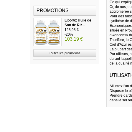
Ce qui expliqu
Or, de nos jo
PROMOTIONS
agglomérée su
Pour des rais
Liporyz Huile de
synthèse de d
Son de Riz...
Economiques, c
128,98 €
située en Prov
-20%
d'«encens» do
103,19 €
Thurifère, le C
Ciel d'Azur es
La plupart de
Toutes les promotions
Par ailleurs,
durant laquell
de la qualité 
UTILISAT
Allumez l'un d
Disposer le bâ
Prendre garde 
dans le sel ou