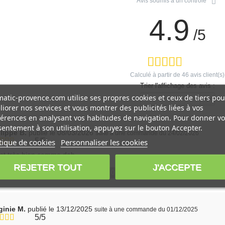
Avis soumis à un contrôle
4.9
/5
Calculé à partir de
46
avis client(s)
Trier l'affichage des avis :
atic-provence.com utilise ses propres cookies et ceux de tiers pou
---
iorer nos services et vous montrer des publicités liées à vos
érences en analysant vos habitudes de navigation. Pour donner vo
entement à son utilisation, appuyez sur le bouton Accepter.
ilippe B.
publié le 08/03/2026
suite à une commande du 24/02/2026
5/5
tique de cookies
Personnaliser les cookies
st très bien comme dab
REJETER TOUT
J'ACCEPTE
 avis vous a-t-il été utile ?
0
1
Oui
Non
ginie M.
publié le 13/12/2025
suite à une commande du 01/12/2025
5/5