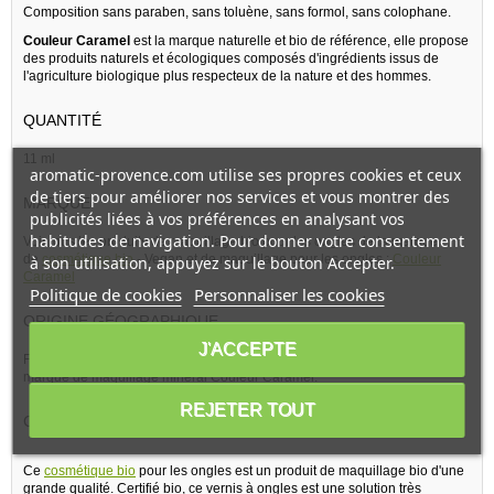
Composition sans paraben, sans toluène, sans formol, sans colophane.
Couleur Caramel
est la marque naturelle et bio de référence, elle propose
des produits naturels et écologiques composés d'ingrédients issus de
l'agriculture biologique plus respecteux de la nature et des hommes.
QUANTITÉ
11 ml
aromatic-provence.com utilise ses propres cookies et ceux
de tiers pour améliorer nos services et vous montrer des
MARQUE
publicités liées à vos préférences en analysant vos
habitudes de navigation. Pour donner votre consentement
Voir tous les produits de maquillage bio pour les ongles de la marque
de
cosmétique bio
- Vegan et de maquillage pour les ongles :
Couleur
à son utilisation, appuyez sur le bouton Accepter.
Caramel
Politique de cookies
Personnaliser les cookies
ORIGINE GÉOGRAPHIQUE
J'ACCEPTE
Fabriqué en France par le laboratoire Naturcos, la société qui possède la
marque de maquillage minéral Couleur Caramel.
REJETER TOUT
CARACTÉRISTIQUES
Ce
cosmétique bio
pour les ongles est un produit de maquillage bio d'une
grande qualité. Certifié bio, ce vernis à ongles est une solution très