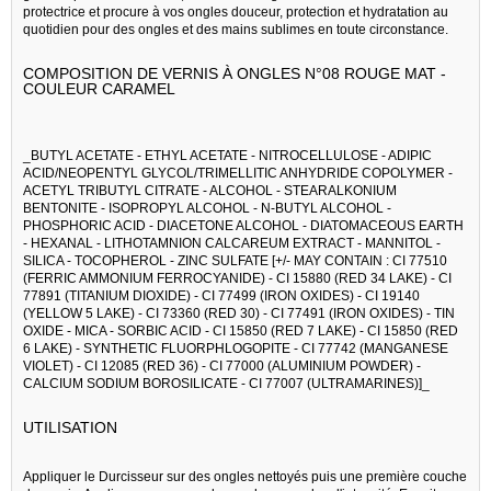
protectrice et procure à vos ongles douceur, protection et hydratation au
quotidien pour des ongles et des mains sublimes en toute circonstance.
COMPOSITION DE VERNIS À ONGLES N°08 ROUGE MAT -
COULEUR CARAMEL
_BUTYL ACETATE - ETHYL ACETATE - NITROCELLULOSE - ADIPIC
ACID/NEOPENTYL GLYCOL/TRIMELLITIC ANHYDRIDE COPOLYMER -
ACETYL TRIBUTYL CITRATE - ALCOHOL - STEARALKONIUM
BENTONITE - ISOPROPYL ALCOHOL - N-BUTYL ALCOHOL -
PHOSPHORIC ACID - DIACETONE ALCOHOL - DIATOMACEOUS EARTH
- HEXANAL - LITHOTAMNION CALCAREUM EXTRACT - MANNITOL -
SILICA - TOCOPHEROL - ZINC SULFATE [+/- MAY CONTAIN : CI 77510
(FERRIC AMMONIUM FERROCYANIDE) - CI 15880 (RED 34 LAKE) - CI
77891 (TITANIUM DIOXIDE) - CI 77499 (IRON OXIDES) - CI 19140
(YELLOW 5 LAKE) - CI 73360 (RED 30) - CI 77491 (IRON OXIDES) - TIN
OXIDE - MICA - SORBIC ACID - CI 15850 (RED 7 LAKE) - CI 15850 (RED
6 LAKE) - SYNTHETIC FLUORPHLOGOPITE - CI 77742 (MANGANESE
VIOLET) - CI 12085 (RED 36) - CI 77000 (ALUMINIUM POWDER) -
CALCIUM SODIUM BOROSILICATE - CI 77007 (ULTRAMARINES)]_
UTILISATION
Appliquer le Durcisseur sur des ongles nettoyés puis une première couche